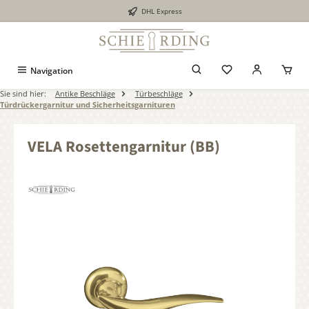
DHL Express
alt springen
Navigation
Sie sind hier:
Antike Beschläge
Türbeschläge
Türdrückergarnitur und Sicherheitsgarnituren
VELA Rosettengarnitur (BB)
Bildergalerie überspringen