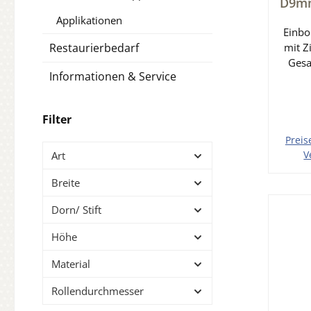
D9mm
Applikationen
Einbo
Restaurierbedarf
mit Z
Ges
Informationen & Service
Roll
mm B
mm
Filter
Preis
V
Art
In 
Breite
Dorn/ Stift
Höhe
Material
Rollendurchmesser