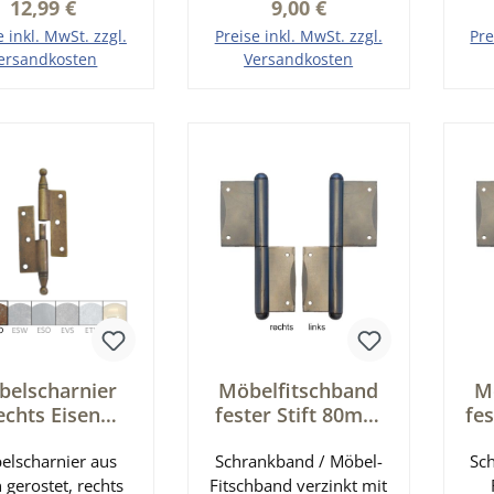
Regulärer Preis:
Regulärer Preis:
12,99 €
9,00 €
ndurchmesser: 12
Rollendurchmesser: ca.
iftdurchmesser: 8
9 mm Länge des
Rol
e inkl. MwSt. zzgl.
Preise inkl. MwSt. zzgl.
Pre
m Länge des
Oberlappens: ca. 35
mm 
ersandkosten
Versandkosten
lappens: 60 mm
mm Länge des
den Warenkorb
In den Warenkorb
I
Länge des
Unterlappens: ca. 20
rlappens: 60 mm
mm
mtlänge 180 mm
belscharnier
Möbelfitschband
M
echts Eisen
fester Stift 80mm
fe
stet a= 60mm
rechts - Eisen
elscharnier aus
40mm rechts
Schrankband / Möbel-
verzinkt Serie
Sc
 gerostet, rechts
erie MB010
Fitschband verzinkt mit
MB101