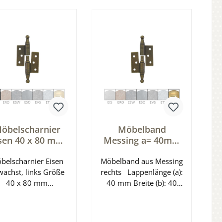
n den Warenkorb
In den Warenkorb
Qualitätsprodukt
Länge des
Unterlappens: 50 mm
Gesamtlänge 145 mm
öbelscharnier
Möbelband
sen 40 x 80 mm
Messing a= 40mm
nks Serie MB010
b=40mm,rechts
belscharnier Eisen
Möbelband aus Messing
Serie MB010
wachst, links Größe
rechts Lappenlänge (a):
40 x 80 mm
40 mm Breite (b): 40
samtbreite 40 mm
mm
appenlänge 40 mm
Rollendurchmesser: 9
Gesamtlänge inkl.
mm