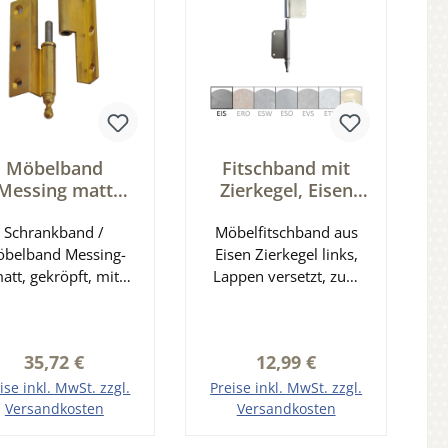
Möbelband
Fitschband mit
Messing matt
Zierkegel, Eisen
ster Stift rechts
links, Rollenlänge
Serie MB101
Schrankband /
Möbelfitschband aus
100 mm Serie
belband Messing-
Eisen Zierkegel links,
MB113
att, gekröpft, mit
Lappen versetzt, zum
festem Stift zum
Einstemmen, mit
schrauben. Länge 60
Nagellöchern. Größe
Stiftdurchmesser 8
ohne Zierkopf: 100 mm
Regulärer Preis:
Regulärer Preis:
35,72 €
12,99 €
 Lappen A 14 mm
Rollendurchmesser: 10
Lappen B 9 mm
mm Stiftdurchmesser: 7
ise inkl. MwSt. zzgl.
Preise inkl. MwSt. zzgl.
appendicke 2 mm
mm Länge des
Versandkosten
Versandkosten
Deutsches
Oberlappens: 50 mm