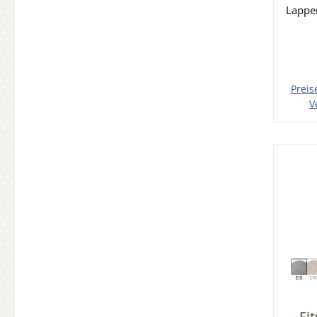
Lappe
Br
Roll
Preis
V
In 
Fi