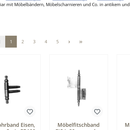
liar mit Möbelbändern, Möbelscharnieren und Co. in antikem und 
Seite
Seite
Seite
Seite
Seite
1
2
3
4
5
ohrband Eisen,
Möbelfitschband
M