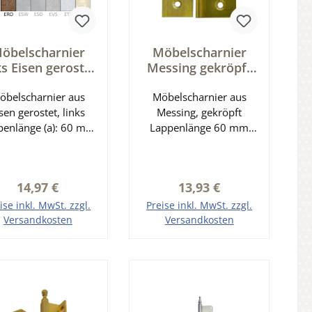
öbelscharnier
Möbelscharnier
ks Eisen gerostet
Messing gekröpft
a= 60mm
60 x 50 mm Serie
öbelscharnier aus
b=40mm,links
Möbelscharnier aus
MB002
sen gerostet, links
Serie MB010
Messing, gekröpft
penlänge (a): 60 mm
Lappenlänge 60 mm
Breite (b): 40 mm
Breite 50 mm
llendurchmesser: 9
Rollendurchmesser 6
mm
mm
Regulärer Preis:
Regulärer Preis:
14,97 €
13,93 €
ise inkl. MwSt. zzgl.
Preise inkl. MwSt. zzgl.
Versandkosten
Versandkosten
n den Warenkorb
In den Warenkorb