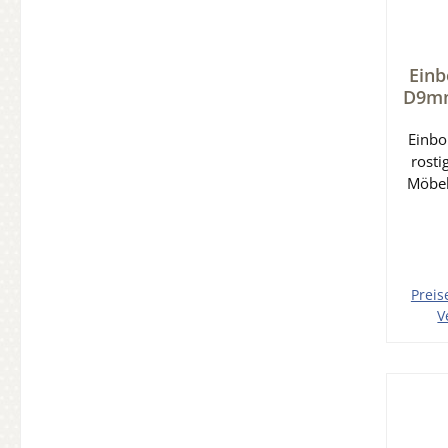
Einb
D9mm
Einbo
rosti
Möbel
Roll
mm B
mm
Preis
V
In 