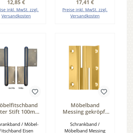
Regulärer Preis:
Regulärer Preis:
12,85 €
17,41 €
Zierkopf 80 mm
lendurchmesser 9,3
ise inkl. MwSt. zzgl.
Preise inkl. MwSt. zzgl.
Materialstärke 1,5
Versandkosten
Versandkosten
mm
n den Warenkorb
In den Warenkorb
öbelfitschband
Möbelband
ster Stift 100mm
Messing gekröpft
rechts - Eisen
fester Stift links
hrankband / Möbel-
verzinkt Serie
Serie MB110
Schrankband /
Fitschband Eisen
MB101
Möbelband Messing