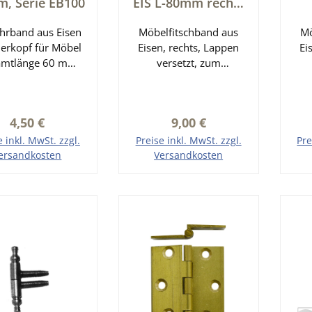
, Serie EB100
EIS L-80mm rechts
Serie MB103
rec
hrband aus Eisen
Möbelfitschband aus
Mö
ierkopf für Möbel
Eisen, rechts, Lappen
Ei
amtlänge 60 mm
versetzt, zum
endurchmesser: 9
Einstemmen, mit
ohrabstand: 10
Nagellöchern. Größe
Na
 Bolzen: 5 mm
ohne Kopf: ca. 80 mm
ohn
Regulärer Preis:
Regulärer Preis:
4,50 €
9,00 €
Rollendurchmesser: ca.
Rol
9 mm Länge des
1
e inkl. MwSt. zzgl.
Preise inkl. MwSt. zzgl.
Pre
Oberlappens: ca. 35
Ob
ersandkosten
Versandkosten
mm Länge des
den Warenkorb
In den Warenkorb
I
Unterlappens: ca. 20
Un
mm
mm