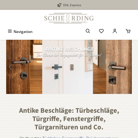
DHL Express
alt springen
Navigation
Bildergalerie überspringen
Antike Beschläge: Türbeschläge,
Türgriffe, Fenstergriffe,
Türgarnituren und Co.