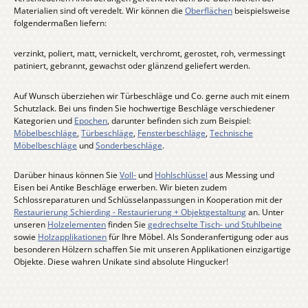
Materialien sind oft veredelt. Wir können die
Oberflächen
beispielsweise
folgendermaßen liefern:
verzinkt, poliert, matt, vernickelt, verchromt, gerostet, roh, vermessingt
patiniert, gebrannt, gewachst oder glänzend geliefert werden.
Auf Wunsch überziehen wir Türbeschläge und Co. gerne auch mit einem
Schutzlack. Bei uns finden Sie hochwertige Beschläge verschiedener
Kategorien und
Epochen
, darunter befinden sich zum Beispiel:
Möbelbeschläge
,
Türbeschläge
,
Fensterbeschläge
,
Technische
Möbelbeschläge
und
Sonderbeschläge
.
Darüber hinaus können Sie
Voll-
und
Hohlschlüssel
aus Messing und
Eisen bei Antike Beschläge erwerben. Wir bieten zudem
Schlossreparaturen und Schlüsselanpassungen in Kooperation mit der
Restaurierung Schierding - Restaurierung + Objektgestaltung
an. Unter
unseren
Holzelementen
finden Sie
gedrechselte Tisch- und Stuhlbeine
sowie
Holzapplikationen
für Ihre Möbel. Als Sonderanfertigung oder aus
besonderen Hölzern schaffen Sie mit unseren Applikationen einzigartige
Objekte. Diese wahren Unikate sind absolute Hingucker!