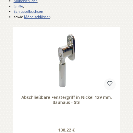
Möbelschilder
,
Griffe
,
Schlüsselbuchsen
sowie
Möbelschlösser
.
Produktgalerie überspringen
Abschließbare Fenstergriff in Nickel 129 mm,
Bauhaus - Stil
Regulärer Preis:
138,22 €