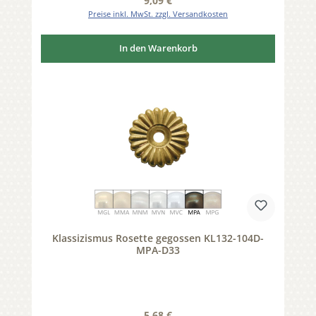
9,09 €
Preise inkl. MwSt. zzgl. Versandkosten
In den Warenkorb
Klassizismus Rosette gegossen KL132-104D-
MPA-D33
Regulärer Preis:
5,68 €