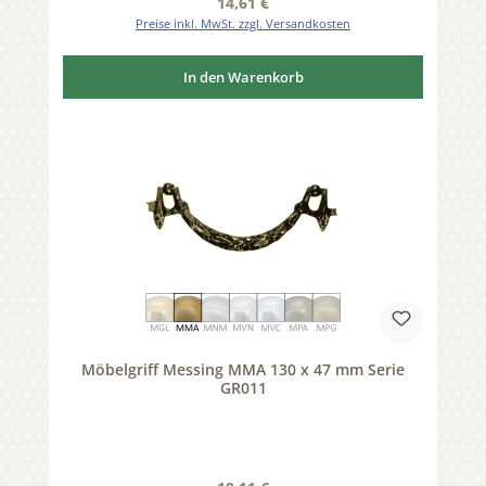
Regulärer Preis:
14,61 €
Preise inkl. MwSt. zzgl. Versandkosten
In den Warenkorb
Möbelgriff Messing MMA 130 x 47 mm Serie
GR011