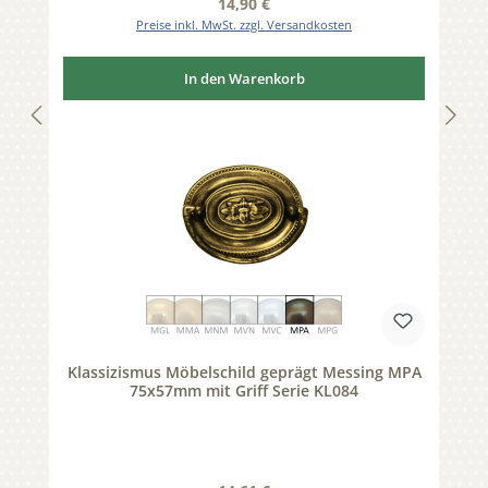
Regulärer Preis:
14,90 €
Preise inkl. MwSt. zzgl. Versandkosten
In den Warenkorb
Klassizismus Möbelschild geprägt Messing MPA
75x57mm mit Griff Serie KL084