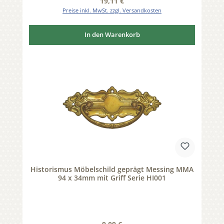
Regulärer Preis:
19,11 €
Preise inkl. MwSt. zzgl. Versandkosten
In den Warenkorb
Historismus Möbelschild geprägt Messing MMA
94 x 34mm mit Griff Serie HI001
Regulärer Preis: