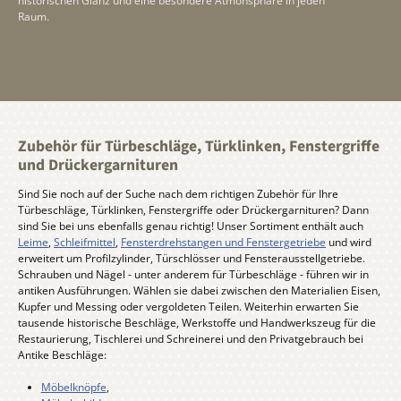
historischen Glanz und eine besondere Atmonsphäre in jeden
Raum.
Zubehör für Türbeschläge, Türklinken, Fenstergriffe
und Drückergarnituren
S
ind Sie noch auf der Suche nach dem richtigen Zubehör für Ihre
Türbeschläge, Türklinken, Fenstergriffe oder Drückergarnituren? Dann
sind Sie bei uns ebenfalls genau richtig! Unser Sortiment enthält auch
Leime
,
Schleifmittel
,
Fensterdrehstangen und Fenstergetriebe
und wird
erweitert um Profilzylinder, Türschlösser und Fensterausstellgetriebe.
Schrauben und Nägel - unter anderem für Türbeschläge - führen wir in
antiken Ausführungen. Wählen sie dabei zwischen den Materialien Eisen,
Kupfer und Messing oder vergoldeten Teilen. Weiterhin erwarten Sie
tausende historische Beschläge, Werkstoffe und Handwerkszeug für die
Restaurierung, Tischlerei und Schreinerei und den Privatgebrauch bei
Antike Beschläge:
Möbelknöpfe
,