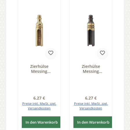
Zierhülse
Zierhülse
Messing
Messing
glänzend,
patiniert,
Durchmesser 15
Durchmesser 15
mm der Serie
mm der Serie
ZB210
ZB210
Regulärer Preis:
Regulärer Preis:
6,27 €
6,27 €
Preise inkl. MwSt. zzgl.
Preise inkl. MwSt. zzgl.
Versandkosten
Versandkosten
In den Warenkorb
In den Warenkorb