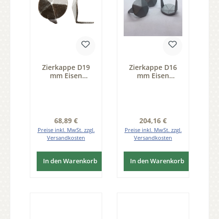
Zierkappe D19
Zierkappe D16
mm Eisen
mm Eisen
schwarz
thermopatiniert
passiviert Pack
Pack 100 Stk der
25 Stk D 19 mm
Serie ZB200
der Serie ZB200
Regulärer Preis:
Regulärer Preis:
68,89 €
204,16 €
Preise inkl. MwSt. zzgl.
Preise inkl. MwSt. zzgl.
Versandkosten
Versandkosten
In den Warenkorb
In den Warenkorb