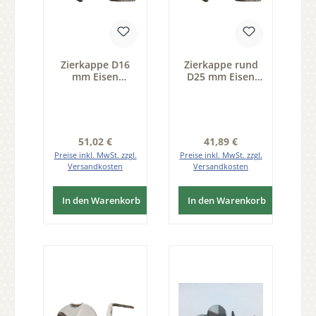
Zierkappe D16
Zierkappe rund
mm Eisen
D25 mm Eisen
schwarz
schwarz
passiviert Pack
passiviert Pack
25 Stk D 16 mm
25 Stk D 25 mm
der Serie ZB200
der Serie ZB200
Regulärer Preis:
Regulärer Preis:
51,02 €
41,89 €
Preise inkl. MwSt. zzgl.
Preise inkl. MwSt. zzgl.
Versandkosten
Versandkosten
In den Warenkorb
In den Warenkorb