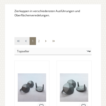
Zierkappen in verschiedensten Ausführungen und
Oberflächenveredelungen.
Seite
Seite
1
2