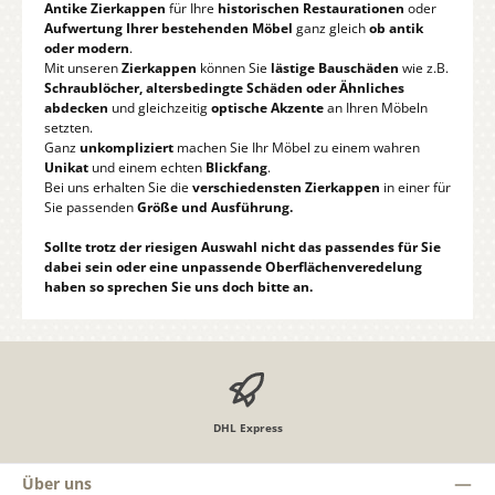
Antike Zierkappen
für Ihre
historischen Restaurationen
oder
Aufwertung Ihrer bestehenden Möbel
ganz gleich
ob antik
oder modern
.
Mit unseren
Zierkappen
können Sie
lästige Bauschäden
wie z.B.
Schraublöcher, altersbedingte Schäden oder Ähnliches
abdecken
und gleichzeitig
optische Akzente
an Ihren Möbeln
setzten.
Ganz
unkompliziert
machen Sie Ihr Möbel zu einem wahren
Unikat
und einem echten
Blickfang
.
Bei uns erhalten Sie die
verschiedensten Zierkappen
in einer für
Sie passenden
Größe und Ausführung.
Sollte trotz der riesigen Auswahl nicht das passendes für Sie
dabei sein oder eine unpassende Oberflächenveredelung
haben so sprechen Sie uns doch bitte an.
DHL Express
Über uns