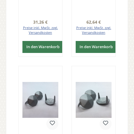
® Pack 25 Stk
passiviert Pack
der Serie ZB200
50 Stk der Serie
ZB200
Regulärer Preis:
Regulärer Preis:
31,26 €
62,64 €
Preise inkl. MwSt. zzgl.
Preise inkl. MwSt. zzgl.
Versandkosten
Versandkosten
In den Warenkorb
In den Warenkorb