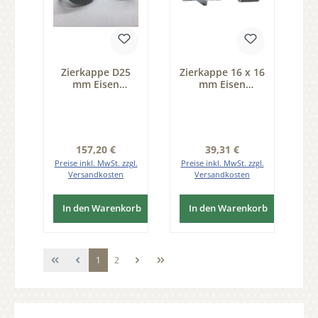
Zierkappe D25
Zierkappe 16 x 16
mm Eisen
mm Eisen
thermopatiniert
thermopatiniert
Pack 100 Stk der
Pack 25 Stk der
Serie ZB200
Serie ZB200
Regulärer Preis:
Regulärer Preis:
157,20 €
39,31 €
Preise inkl. MwSt. zzgl.
Preise inkl. MwSt. zzgl.
Versandkosten
Versandkosten
In den Warenkorb
In den Warenkorb
Seite
Seite
1
2