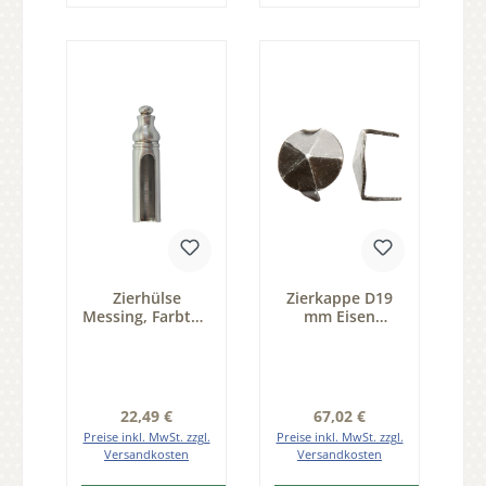
Zierhülse
Zierkappe D19
Messing, Farbton
mm Eisen
Stahl gebürstet,
schwarz
Durchmesser 15
passiviert Pack
mm der Serie
50 Stk D 19 mm
ZB210
der Serie ZB200
Regulärer Preis:
Regulärer Preis:
22,49 €
67,02 €
Preise inkl. MwSt. zzgl.
Preise inkl. MwSt. zzgl.
Versandkosten
Versandkosten