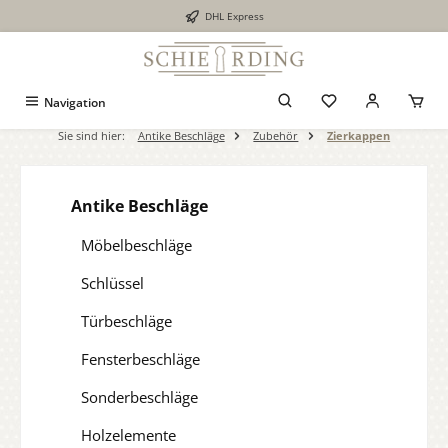
DHL Express
alt springen
Navigation
Sie sind hier:
Antike Beschläge
Zubehör
Zierkappen
Antike Beschläge
Möbelbeschläge
Schlüssel
Türbeschläge
Fensterbeschläge
Sonderbeschläge
Holzelemente