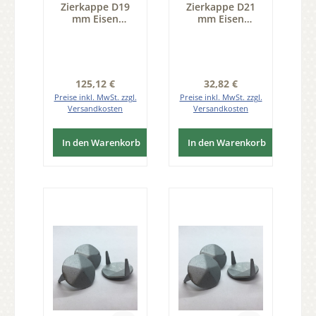
Zierkappe D19
Zierkappe D21
mm Eisen
mm Eisen
schwarz
thermopatiniert
passiviert Pack
Pack 25 Stk der
100 Stk der Serie
Serie ZB200
ZB200
Regulärer Preis:
Regulärer Preis:
125,12 €
32,82 €
Preise inkl. MwSt. zzgl.
Preise inkl. MwSt. zzgl.
Versandkosten
Versandkosten
In den Warenkorb
In den Warenkorb