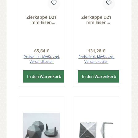
Zierkappe D21
Zierkappe D21
mm Eisen
mm Eisen
thermopatiniert
thermopatiniert
Pack 50 Stk der
Pack 100 Stk der
Serie ZB200
Serie ZB200
Regulärer Preis:
Regulärer Preis:
65,64 €
131,28 €
Preise inkl. MwSt. zzgl.
Preise inkl. MwSt. zzgl.
Versandkosten
Versandkosten
In den Warenkorb
In den Warenkorb