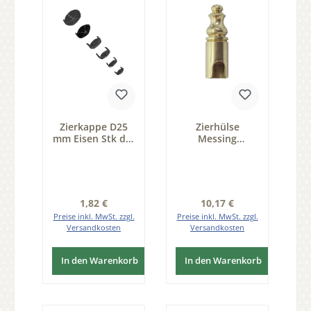
Zierkappe D25
Zierhülse
mm Eisen Stk der
Messing
Serie ZB200
glänzend
Durchmesser 16
mm der Serie
ZB210
Regulärer Preis:
Regulärer Preis:
1,82 €
10,17 €
Preise inkl. MwSt. zzgl.
Preise inkl. MwSt. zzgl.
Versandkosten
Versandkosten
In den Warenkorb
In den Warenkorb