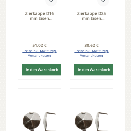
Zierkappe D16
Zierkappe D25
mm Eisen
mm Eisen
thermopatiniert
thermopatiniert
Pack 25 Stk der
Pack 25 Stk der
Serie ZB200
Serie ZB200
Regulärer Preis:
Regulärer Preis:
51,02 €
30,62 €
Preise inkl. MwSt. zzgl.
Preise inkl. MwSt. zzgl.
Versandkosten
Versandkosten
In den Warenkorb
In den Warenkorb