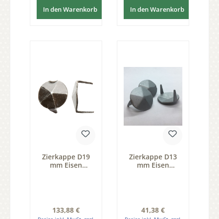
In den Warenkorb
In den Warenkorb
Zierkappe D19
Zierkappe D13
mm Eisen
mm Eisen
schwarz
thermopatiniert
passiviert Pack
Pack 25 Stk der
100 Stk D 19 mm
Serie ZB200
der Serie ZB200
Regulärer Preis:
Regulärer Preis:
133,88 €
41,38 €