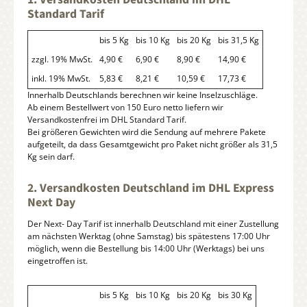
Standard Tarif
bis 5 Kg
bis 10 Kg
bis 20 Kg
bis 31,5 Kg
zzgl. 19% MwSt.
4,90 €
6,90 €
8,90 €
14,90 €
inkl. 19% MwSt.
5,83 €
8,21 €
10,59 €
17,73 €
Innerhalb Deutschlands berechnen wir keine Inselzuschläge.
Ab einem Bestellwert von 150 Euro netto liefern wir
Versandkostenfrei im DHL Standard Tarif.
Bei größeren Gewichten wird die Sendung auf mehrere Pakete
aufgeteilt, da dass Gesamtgewicht pro Paket nicht größer als 31,5
Kg sein darf.
2. Versandkosten Deutschland im DHL Express
Next Day
Der Next- Day Tarif ist innerhalb Deutschland mit einer Zustellung
am nächsten Werktag (ohne Samstag) bis spätestens 17:00 Uhr
möglich, wenn die Bestellung bis 14:00 Uhr (Werktags) bei uns
eingetroffen ist.
bis 5 Kg
bis 10 Kg
bis 20 Kg
bis 30 Kg