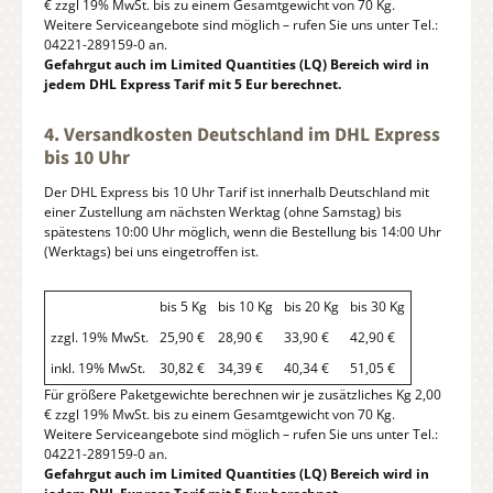
€ zzgl 19% MwSt. bis zu einem Gesamtgewicht von 70 Kg.
Weitere Serviceangebote sind möglich – rufen Sie uns unter Tel.:
04221-289159-0 an.
Gefahrgut auch im Limited Quantities (LQ) Bereich wird in
jedem DHL Express Tarif mit 5 Eur berechnet.
4. Versandkosten Deutschland im DHL Express
bis 10 Uhr
Der DHL Express bis 10 Uhr Tarif ist innerhalb Deutschland mit
einer Zustellung am nächsten Werktag (ohne Samstag) bis
spätestens 10:00 Uhr möglich, wenn die Bestellung bis 14:00 Uhr
(Werktags) bei uns eingetroffen ist.
bis 5 Kg
bis 10 Kg
bis 20 Kg
bis 30 Kg
zzgl. 19% MwSt.
25,90 €
28,90 €
33,90 €
42,90 €
inkl. 19% MwSt.
30,82 €
34,39 €
40,34 €
51,05 €
Für größere Paketgewichte berechnen wir je zusätzliches Kg 2,00
€ zzgl 19% MwSt. bis zu einem Gesamtgewicht von 70 Kg.
Weitere Serviceangebote sind möglich – rufen Sie uns unter Tel.:
04221-289159-0 an.
Gefahrgut auch im Limited Quantities (LQ) Bereich wird in