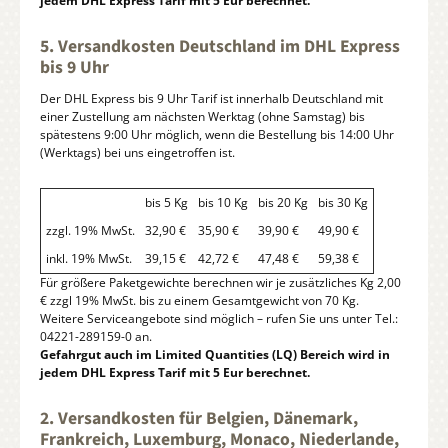
jedem DHL Express Tarif mit 5 Eur berechnet.
5. Versandkosten Deutschland im DHL Express
bis 9 Uhr
Der DHL Express bis 9 Uhr Tarif ist innerhalb Deutschland mit
einer Zustellung am nächsten Werktag (ohne Samstag) bis
spätestens 9:00 Uhr möglich, wenn die Bestellung bis 14:00 Uhr
(Werktags) bei uns eingetroffen ist.
bis 5 Kg
bis 10 Kg
bis 20 Kg
bis 30 Kg
zzgl. 19% MwSt.
32,90 €
35,90 €
39,90 €
49,90 €
inkl. 19% MwSt.
39,15 €
42,72 €
47,48 €
59,38 €
Für größere Paketgewichte berechnen wir je zusätzliches Kg 2,00
€ zzgl 19% MwSt. bis zu einem Gesamtgewicht von 70 Kg.
Weitere Serviceangebote sind möglich – rufen Sie uns unter Tel.:
04221-289159-0 an.
Gefahrgut auch im Limited Quantities (LQ) Bereich wird in
jedem DHL Express Tarif mit 5 Eur berechnet.
2. Versandkosten für Belgien, Dänemark,
Frankreich, Luxemburg, Monaco, Niederlande,