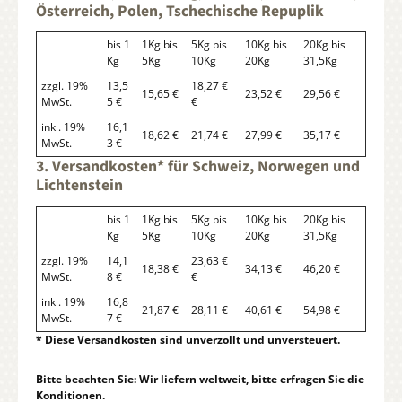
Österreich, Polen, Tschechische Repuplik
bis 1
1Kg bis
5Kg bis
10Kg bis
20Kg bis
Kg
5Kg
10Kg
20Kg
31,5Kg
zzgl. 19%
13,5
18,27 €
15,65 €
23,52 €
29,56 €
MwSt.
5 €
€
inkl. 19%
16,1
18,62 €
21,74 €
27,99 €
35,17 €
MwSt.
3 €
3. Versandkosten* für Schweiz, Norwegen und
Lichtenstein
bis 1
1Kg bis
5Kg bis
10Kg bis
20Kg bis
Kg
5Kg
10Kg
20Kg
31,5Kg
zzgl. 19%
14,1
23,63 €
18,38 €
34,13 €
46,20 €
MwSt.
8 €
€
inkl. 19%
16,8
21,87 €
28,11 €
40,61 €
54,98 €
MwSt.
7 €
* Diese Versandkosten sind unverzollt und unversteuert.
Bitte beachten Sie: Wir liefern weltweit, bitte erfragen Sie die
Konditionen.