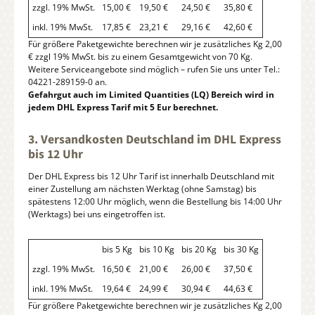
zzgl. 19% MwSt.
15,00 €
19,50 €
24,50 €
35,80 €
inkl. 19% MwSt.
17,85 €
23,21 €
29,16 €
42,60 €
Für größere Paketgewichte berechnen wir je zusätzliches Kg 2,00
€ zzgl 19% MwSt. bis zu einem Gesamtgewicht von 70 Kg.
Weitere Serviceangebote sind möglich – rufen Sie uns unter Tel.:
04221-289159-0 an.
Gefahrgut auch im Limited Quantities (LQ) Bereich wird in
jedem DHL Express Tarif mit 5 Eur berechnet.
3. Versandkosten Deutschland im DHL Express
bis 12 Uhr
Der DHL Express bis 12 Uhr Tarif ist innerhalb Deutschland mit
einer Zustellung am nächsten Werktag (ohne Samstag) bis
spätestens 12:00 Uhr möglich, wenn die Bestellung bis 14:00 Uhr
(Werktags) bei uns eingetroffen ist.
bis 5 Kg
bis 10 Kg
bis 20 Kg
bis 30 Kg
zzgl. 19% MwSt.
16,50 €
21,00 €
26,00 €
37,50 €
inkl. 19% MwSt.
19,64 €
24,99 €
30,94 €
44,63 €
Für größere Paketgewichte berechnen wir je zusätzliches Kg 2,00