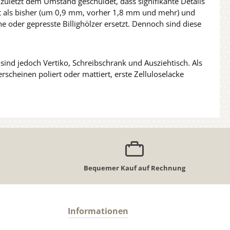
 zuletzt dem Umstand geschuldet, dass signifikante Details
tigt als bisher (um 0,9 mm, vorher 1,8 mm und mehr) und
 oder gepresste Billighölzer ersetzt. Dennoch sind diese
t sind jedoch Vertiko, Schreibschrank und Ausziehtisch. Als
heinen poliert oder mattiert, erste Zelluloselacke
Bequemer Kauf auf Rechnung
Informationen