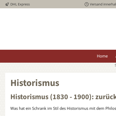
DHL Express
Versand innerha
springen
Zur Hauptnavigation springen
Home
S
Historismus
Historismus (1830 - 1900): zurück
Was hat ein Schrank im Stil des Historismus mit dem Philos