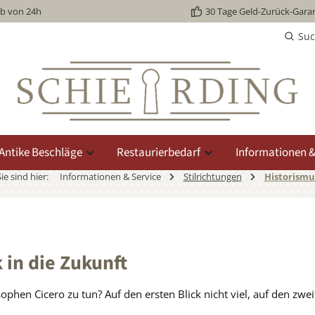
lb von 24h
30 Tage Geld-Zurück-Garan
Su
Antike Beschläge
Restaurierbedarf
Informationen &
ie sind hier:
Informationen & Service
Stilrichtungen
Historismu
 in die Zukunft
ophen Cicero zu tun? Auf den ersten Blick nicht viel, auf den zwe