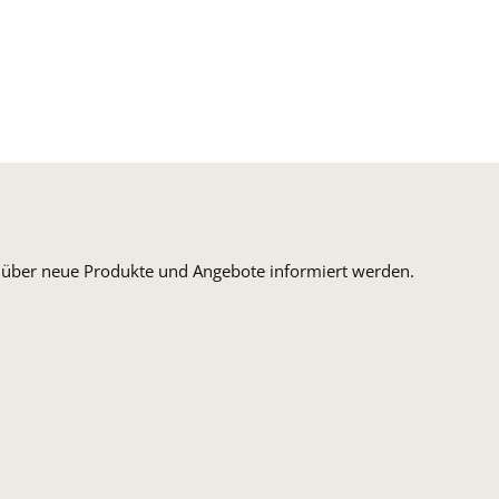
ormaler Versand Deutsche Post
ersandkosten Deutschland im DHL Express Next Day
n, über neue Produkte und Angebote informiert werden.