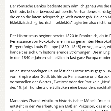
Der römische Denker bediente sich nämlich genau wie die 
Methode, bei der bewusst auf bereits Vorhandenes zurückgeg
die er an die lateinischsprachige Welt weiter gab. Bei den
Eklektizistisch (griechisch:: „eklektós“) agierten also nich
Der Historismus beginnt bereits 1820 in Frankreich, als in
Renaissance von Rokokoformen im so genannten Neorokoko 
Bürgerkönigs Louis-Philippe (1830- 1848) en vogue war, wir
handelt es sich um historisierende Strömungen. Die in En
in den 1840er Jahren schließlich in fast ganz Europa moder
Im deutschsprachigen Raum löst der Historismus gegen 184
vom Empire über Gotik bis hin zu Renaissance und Barock. Di
Voranstellen der Wortes „Zweites“ oder der Partikeln „Neu
des 19. Jahrhunderts die Stilistiken eine besonders nachhalt
Markantes Charakteristikum historistischer Möbelstücke is
entsteht in der Verarbeitung ein Maß an Präzision, das in 