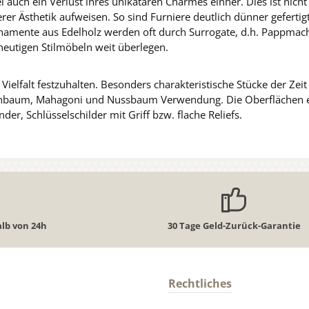
auch ein Verlust ihres unikatären Charmes einher. Dies ist nicht
derer Ästhetik aufweisen. So sind Furniere deutlich dünner gefer
rnamente aus Edelholz werden oft durch Surrogate, d.h. Pappmache
heutigen Stilmöbeln weit überlegen.
 Vielfalt festzuhalten. Besonders charakteristische Stücke der Zei
schbaum, Mahagoni und Nussbaum Verwendung. Die Oberflächen ersc
r, Schlüsselschilder mit Griff bzw. flache Reliefs.
lb von 24h
30 Tage Geld-Zurück-Garantie
Rechtliches