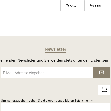
Versandkosten Deutschland n
Sperrgut
V
Vorkasse
Rechnung
Newsletter
heinenden Newsletter und Sie werden stets unter den Ersten sei
E-
Mail-
Adresse
*
Um weiterzugehen, geben Sie die oben abgebildeten Zeichen ein
*