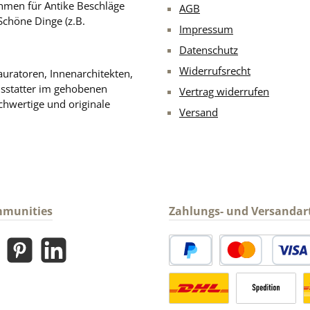
men für Antike Beschläge
AGB
Schöne Dinge (z.B.
Impressum
Datenschutz
Widerrufsrecht
uratoren, Innenarchitekten,
usstatter im gehobenen
Vertrag widerrufen
chwertige und originale
Versand
mmunities
Zahlungs- und Versandar
gram
Pinterest
LinkedIn
PayPal
Kredit- oder Debitk