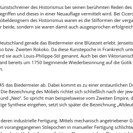
Kunstschreiner des Historismus bei seinen berühmten Reden des 
riffen und dieses in einer Neuauflage vermittelt wird. Bei Cicer
 Möbeldesignern des Historismus waren es die Stilformen der verg
t nur beide, sondern sie waren damit auch ausgesprochen erfolgreich
 Deutschland gerade das Biedermeier eine Blütezeit erlebt. Jensei
bzw. Zweiten Rokoko. Da diese Kunstepoche in Frankreich unte
d sie auch Louis-Philippe-Stil genannt. Auch bei den Viktorianisc
gland bereits um 1750 beginnende Wiederbesinnung auf die Gotik
n.
5 das Biedermeier ab. Dabei kommt es zu einer erstaunlichen Du
e Bezeichnung des Möbels richtet sich schließlich nach der jeweil
“ und „Neo“. So spricht man beispielsweise vom Zweiten Empire, d
ige Synthese eingehen, setzt sich später die Bezeichnung „Altdeut
t deren industrielle Fertigung. Mittels mechanisch angetriebener
den vorangegangenen Stilepochen in manueller Fertigung schlichtw