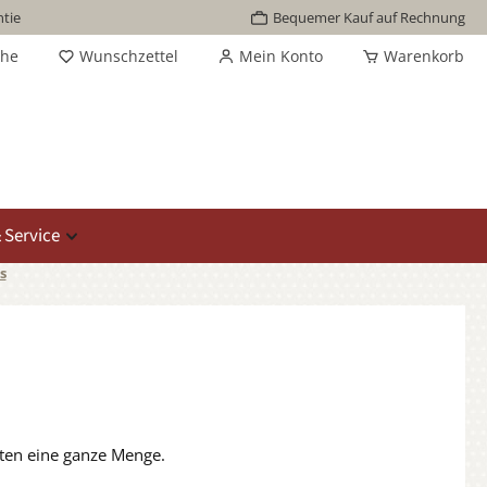
tie
Bequemer Kauf auf Rechnung
che
Wunschzettel
Mein Konto
Warenkorb
 Service
s
iten eine ganze Menge.