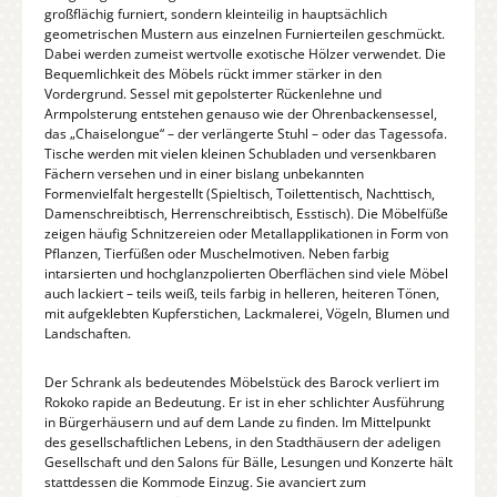
großflächig furniert, sondern kleinteilig in hauptsächlich
geometrischen Mustern aus einzelnen Furnierteilen geschmückt.
Dabei werden zumeist wertvolle exotische Hölzer verwendet. Die
Bequemlichkeit des Möbels rückt immer stärker in den
Vordergrund. Sessel mit gepolsterter Rückenlehne und
Armpolsterung entstehen genauso wie der Ohrenbackensessel,
das „Chaiselongue“ – der verlängerte Stuhl – oder das Tagessofa.
Tische werden mit vielen kleinen Schubladen und versenkbaren
Fächern versehen und in einer bislang unbekannten
Formenvielfalt hergestellt (Spieltisch, Toilettentisch, Nachttisch,
Damenschreibtisch, Herrenschreibtisch, Esstisch). Die Möbelfüße
zeigen häufig Schnitzereien oder Metallapplikationen in Form von
Pflanzen, Tierfüßen oder Muschelmotiven. Neben farbig
intarsierten und hochglanzpolierten Oberflächen sind viele Möbel
auch lackiert – teils weiß, teils farbig in helleren, heiteren Tönen,
mit aufgeklebten Kupferstichen, Lackmalerei, Vögeln, Blumen und
Landschaften.
Der Schrank als bedeutendes Möbelstück des Barock verliert im
Rokoko rapide an Bedeutung. Er ist in eher schlichter Ausführung
in Bürgerhäusern und auf dem Lande zu finden. Im Mittelpunkt
des gesellschaftlichen Lebens, in den Stadthäusern der adeligen
Gesellschaft und den Salons für Bälle, Lesungen und Konzerte hält
stattdessen die Kommode Einzug. Sie avanciert zum