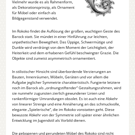
Vielmehr wurde es als Rahmenform,
als Dekorationsprinzip, als Ornament
für Möbel oder einfach als
Bildgegenstand verwendet.
Im Rokoko findet die Auflösung der großen, wuchtigen Geste des
Barock statt. Sie mündet in einer Hinführung zur leichten,
unpathetischen Bewegtheit. Das Üppige, Schwermütige und
Dunkle wird verdrängt von dem Moment der Leichtigkeit, der
Heiterkeit und dem erhabenen Gefühl beschwingter Grazie. Die
Objekte sind zumeist asymmetrisch ornamentiert.
In stilistischer Hinsicht sind überbordende Verzierungen an
Bauten, Innenräumen, Möbeln, Geräten und vor allem die
Aufgabe jeglicher Symmetrie charakteristisch. Fungierte letztere
noch im Barock als „ordnungstiftender“ Gestaltungsrahmen, wird
sie nunmehr zugunsten zierlich gewundener Linien und
rankenförmiger Umrandungen obsolet. Es ist auch eine Abkehr
von linearer Strenge und eine Annäherung an das schmuckvolle,
elegante „Spielerische“, die im Rokoko vonstatten geht. Diese
bewusste Abkehr von der Symmetrie soll später einer ähnlichen
Entwicklung im Jugendstil als Vorbild dienen.
Die gebogenen und gerundeten Möbel des Rokoko sind nicht