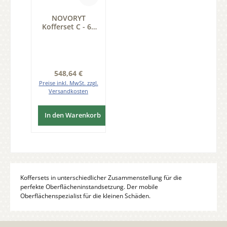
NOVORYT
Kofferset C - 60
Stk Hartwachs
Schmelzkitt Serie
KS001
Regulärer Preis:
548,64 €
Preise inkl. MwSt. zzgl.
Versandkosten
In den Warenkorb
Koffersets in unterschiedlicher Zusammenstellung für die
perfekte Oberflächeninstandsetzung. Der mobile
Oberflächenspezialist für die kleinen Schäden.