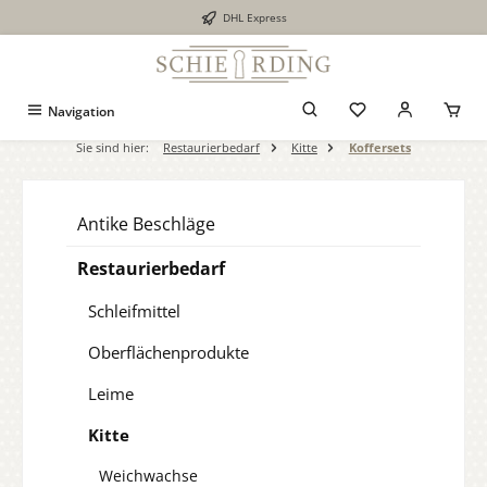
DHL Express
alt springen
Navigation
Sie sind hier:
Restaurierbedarf
Kitte
Koffersets
Antike Beschläge
Restaurierbedarf
Schleifmittel
Oberflächenprodukte
Leime
Kitte
Weichwachse