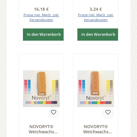
Regulärer Preis:
Regulärer Preis:
16,18 €
3,24 €
Preise inkl. MwSt. zzgl.
Preise inkl. MwSt. zzgl.
Versandkosten
Versandkosten
In den Warenkorb
In den Warenkorb
NOVORYT®
NOVORYT®
Weichwachs
Weichwachs
Farbe 005 Kiefer
Farbe 006