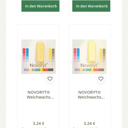
In den Warenkorb
In den Warenkorb
NOVORYT®
NOVORYT®
Weichwachs
Weichwachs
Farbe 002 1
Farbe 003 1
Stange der Serie
Stange der Serie
WW003
WW003
Regulärer Preis:
Regulärer Preis:
3,24 €
3,24 €