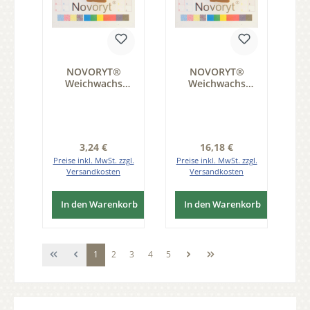
NOVORYT®
NOVORYT®
Weichwachs
Weichwachs
Farbe 012 Eiche
Farbe 012 Eiche
mittel 1 Stange
mittel 5 Stangen
der Serie WW003
der Serie WW003
Regulärer Preis:
Regulärer Preis:
3,24 €
16,18 €
Preise inkl. MwSt. zzgl.
Preise inkl. MwSt. zzgl.
Versandkosten
Versandkosten
In den Warenkorb
In den Warenkorb
Seite
Seite
Seite
Seite
Seite
1
2
3
4
5