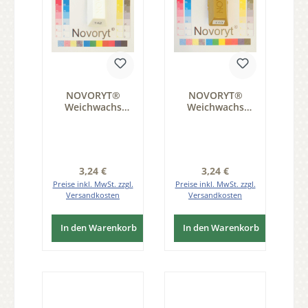
NOVORYT®
NOVORYT®
Weichwachs
Weichwachs
Farbe 042
Farbe 010 1
spezialweiss 1
Stange der Serie
Stange der Serie
WW003
WW003
Regulärer Preis:
Regulärer Preis:
3,24 €
3,24 €
Preise inkl. MwSt. zzgl.
Preise inkl. MwSt. zzgl.
Versandkosten
Versandkosten
In den Warenkorb
In den Warenkorb