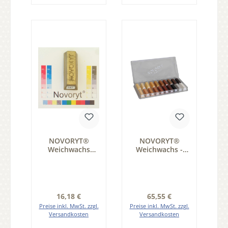
NOVORYT®
NOVORYT®
Weichwachs
Weichwachs -
Farbe 047 gold 5
Sonderanfertigu
Stangen der
ng - Zuschlag der
Serie WW003
Serie WW004
Regulärer Preis:
Regulärer Preis:
16,18 €
65,55 €
Preise inkl. MwSt. zzgl.
Preise inkl. MwSt. zzgl.
Versandkosten
Versandkosten