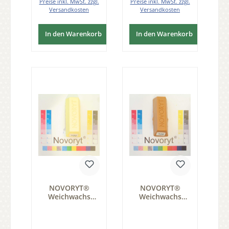
Preise inkl. MwSt. zzgl.
Preise inkl. MwSt. zzgl.
Versandkosten
Versandkosten
In den Warenkorb
In den Warenkorb
NOVORYT®
NOVORYT®
Weichwachs
Weichwachs
Farbe 003 5
Farbe 005 Kiefer
Stangen der
1 Stange der
Serie WW003
Serie WW003