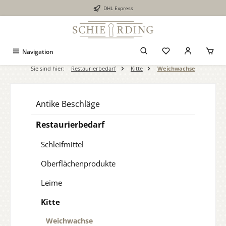
DHL Express
alt springen
Navigation
Sie sind hier:
Restaurierbedarf
Kitte
Weichwachse
Antike Beschläge
Restaurierbedarf
Schleifmittel
Oberflächenprodukte
Leime
Kitte
Weichwachse