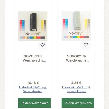
NOVORYT®
NOVORYT®
Weichwachs
Weichwachs
Farbe 035
Farbe 004 1
schwarz 5
Stange der Serie
Stangen der
WW003
Serie WW003
Regulärer Preis:
Regulärer Preis:
16,18 €
3,24 €
Preise inkl. MwSt. zzgl.
Preise inkl. MwSt. zzgl.
Versandkosten
Versandkosten
In den Warenkorb
In den Warenkorb