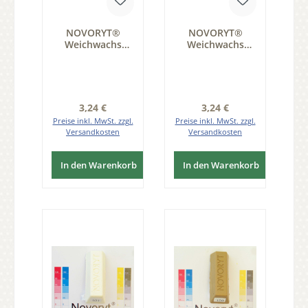
NOVORYT®
NOVORYT®
Weichwachs
Weichwachs
Farbe 011 Eiche
Farbe 030 Eiche
natur 1 Stange
rustikal 1 Stange
der Serie WW003
der Serie WW003
Regulärer Preis:
Regulärer Preis:
3,24 €
3,24 €
Preise inkl. MwSt. zzgl.
Preise inkl. MwSt. zzgl.
Versandkosten
Versandkosten
In den Warenkorb
In den Warenkorb