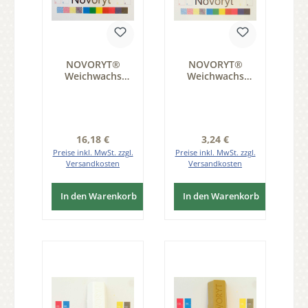
NOVORYT®
NOVORYT®
Weichwachs
Weichwachs
Farbe 001 creme
Farbe 056 1
weiss 5 Stangen
Stange der Serie
der Serie WW003
WW003
Regulärer Preis:
Regulärer Preis:
16,18 €
3,24 €
Preise inkl. MwSt. zzgl.
Preise inkl. MwSt. zzgl.
Versandkosten
Versandkosten
In den Warenkorb
In den Warenkorb