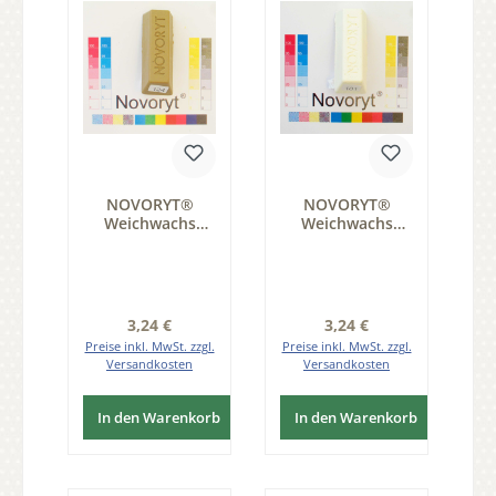
NOVORYT®
NOVORYT®
Weichwachs
Weichwachs
Farbe 024 1
Farbe 001 creme
Stange der Serie
weiss 1 Stange
WW003
der Serie WW003
Regulärer Preis:
Regulärer Preis:
3,24 €
3,24 €
Preise inkl. MwSt. zzgl.
Preise inkl. MwSt. zzgl.
Versandkosten
Versandkosten
In den Warenkorb
In den Warenkorb