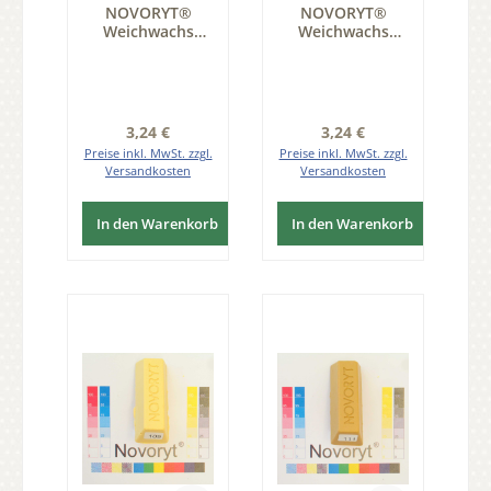
NOVORYT®
NOVORYT®
Weichwachs
Weichwachs
Farbe 007 Birke 1
Farbe 008 1
Stange der Serie
Stange der Serie
WW003
WW003
Regulärer Preis:
Regulärer Preis:
3,24 €
3,24 €
Preise inkl. MwSt. zzgl.
Preise inkl. MwSt. zzgl.
Versandkosten
Versandkosten
In den Warenkorb
In den Warenkorb