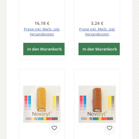
5 Stangen der
Birnbaum 1
Serie WW003
Stange der Serie
WW003
Regulärer Preis:
Regulärer Preis:
16,18 €
3,24 €
Preise inkl. MwSt. zzgl.
Preise inkl. MwSt. zzgl.
Versandkosten
Versandkosten
In den Warenkorb
In den Warenkorb