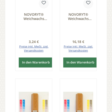
NOVORYT®
NOVORYT®
Weichwachs
Weichwachs
Farbe 009 Tanne
Farbe 011 Eiche
/ Fichte 1 Stange
natur 5 Stangen
der Serie WW003
der Serie WW003
Regulärer Preis:
Regulärer Preis:
3,24 €
16,18 €
Preise inkl. MwSt. zzgl.
Preise inkl. MwSt. zzgl.
Versandkosten
Versandkosten
In den Warenkorb
In den Warenkorb