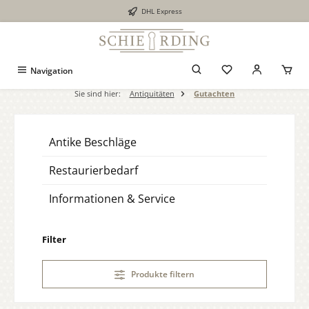
DHL Express
alt springen
Navigation
Sie sind hier:
Antiquitäten
Gutachten
Antike Beschläge
Restaurierbedarf
Informationen & Service
Filter
Produkte filtern