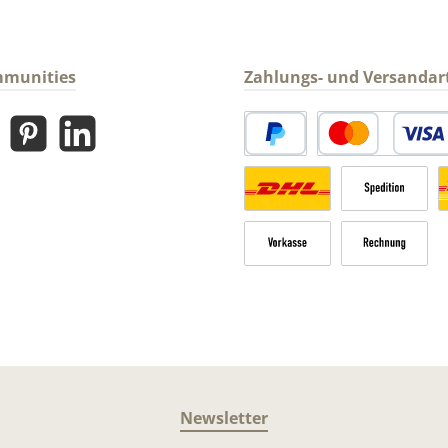
mmunities
Zahlungs- und Versandar
gram
Pinterest
LinkedIn
PayPal
Kredit- oder Debitk
Versandkosten Deutschland n
Sperrgut
V
Vorkasse
Rechnung
Newsletter