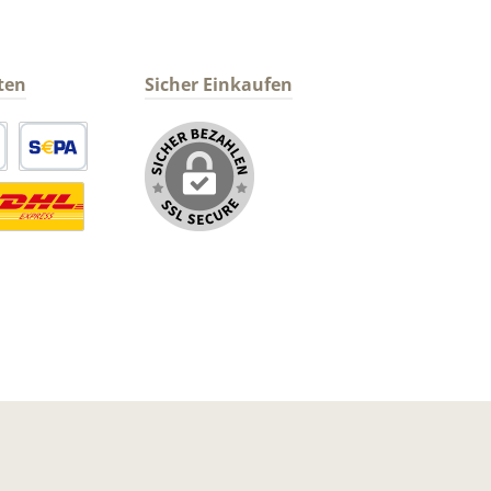
ten
Sicher Einkaufen
arte
SEPA Lastschrift
ormaler Versand Deutsche Post
ersandkosten Deutschland im DHL Express Next Day