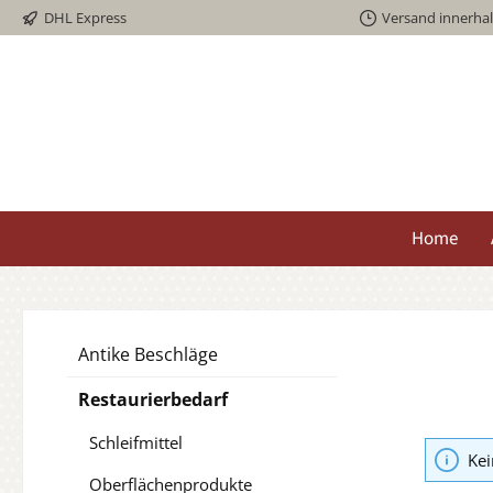
DHL Express
Versand innerha
springen
Zur Hauptnavigation springen
Home
Antike Beschläge
Restaurierbedarf
Schleifmittel
Kei
Oberflächenprodukte