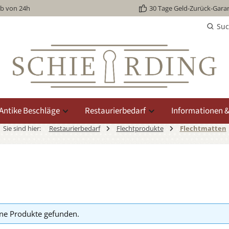
lb von 24h
30 Tage Geld-Zurück-Garan
Su
Antike Beschläge
Restaurierbedarf
Informationen &
Sie sind hier:
Restaurierbedarf
Flechtprodukte
Flechtmatten
ne Produkte gefunden.