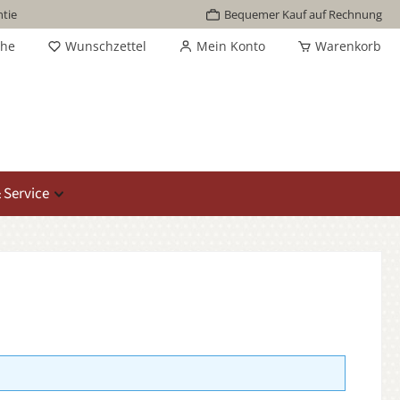
tie
Bequemer Kauf auf Rechnung
che
Wunschzettel
Mein Konto
Warenkorb
 Service