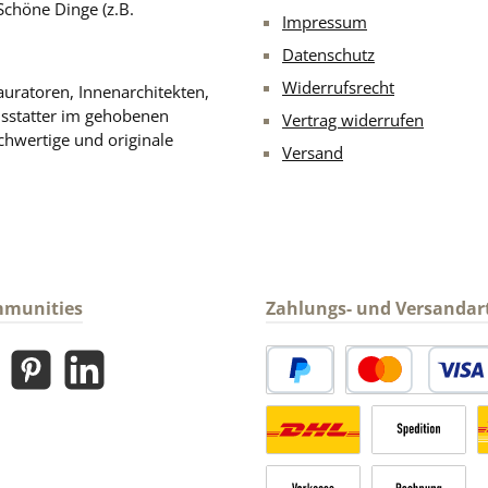
Schöne Dinge (z.B.
Impressum
Datenschutz
Widerrufsrecht
uratoren, Innenarchitekten,
usstatter im gehobenen
Vertrag widerrufen
chwertige und originale
Versand
mmunities
Zahlungs- und Versandar
gram
Pinterest
LinkedIn
PayPal
Kredit- oder Debitk
Versandkosten Deutschland n
Sperrgut
V