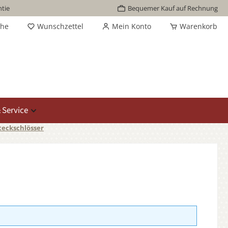
tie
Bequemer Kauf auf Rechnung
che
Wunschzettel
Mein Konto
Warenkorb
 Service
teckschlösser