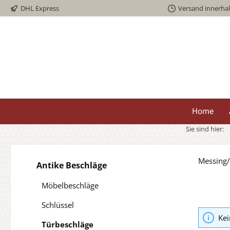
DHL Express
Versand innerha
springen
Zur Hauptnavigation springen
Home
Sie sind hier:
Messing/
Antike Beschläge
Möbelbeschläge
Schlüssel
Kei
Türbeschläge