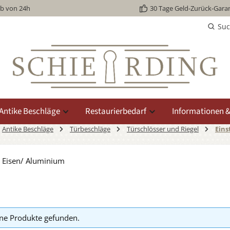
lb von 24h
30 Tage Geld-Zurück-Garan
Su
Antike Beschläge
Restaurierbedarf
Informationen &
Antike Beschläge
Türbeschläge
Türschlösser und Riegel
Eins
 Eisen/ Aluminium
ne Produkte gefunden.