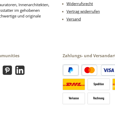
Widerrufsrecht
uratoren, Innenarchitekten,
usstatter im gehobenen
Vertrag widerrufen
chwertige und originale
Versand
mmunities
Zahlungs- und Versandar
gram
Pinterest
LinkedIn
PayPal
Kredit- oder Debitk
Versandkosten Deutschland n
Sperrgut
V
Vorkasse
Rechnung