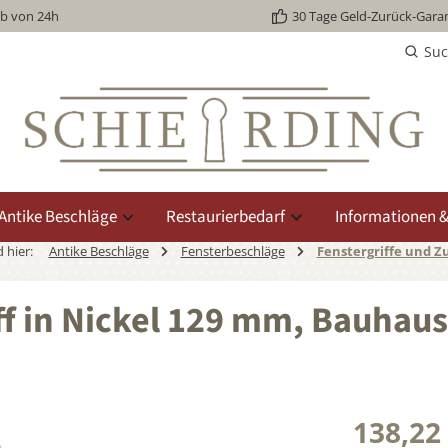
lb von 24h
30 Tage Geld-Zurück-Garan
Su
Antike Beschläge
Restaurierbedarf
Informationen &
d hier:
Antike Beschläge
Fensterbeschläge
Fenstergriffe und Z
f in Nickel 129 mm, Bauhaus -
138,22