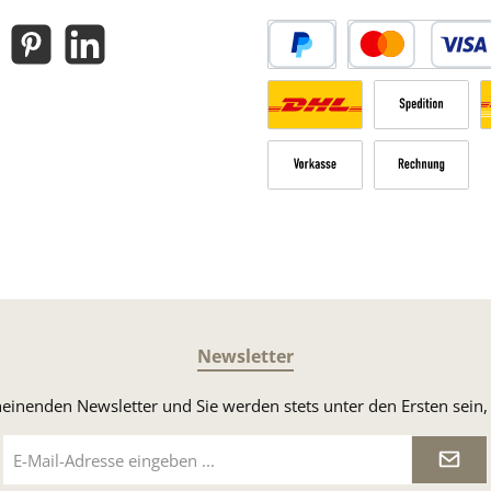
gram
Pinterest
LinkedIn
PayPal
Kredit- oder Debitk
Versandkosten Deutschland n
Sperrgut
V
Vorkasse
Rechnung
Newsletter
heinenden Newsletter und Sie werden stets unter den Ersten sei
E-
Mail-
Adresse