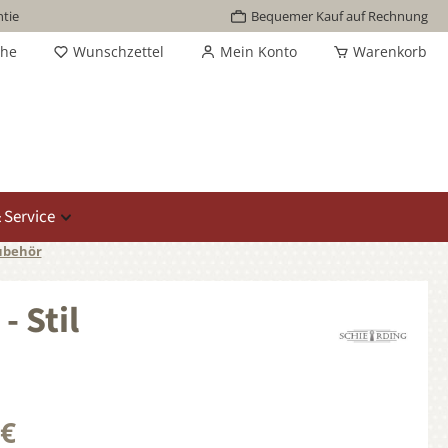
tie
Bequemer Kauf auf Rechnung
che
Wunschzettel
Mein Konto
Warenkorb
 Service
ubehör
 Stil
 €