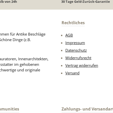
lb von 24h
30 Tage Geld-Zurück-Garantie
Rechtliches
men für Antike Beschläge
AGB
Schöne Dinge (z.B.
Impressum
Datenschutz
Widerrufsrecht
uratoren, Innenarchitekten,
usstatter im gehobenen
Vertrag widerrufen
chwertige und originale
Versand
mmunities
Zahlungs- und Versandar