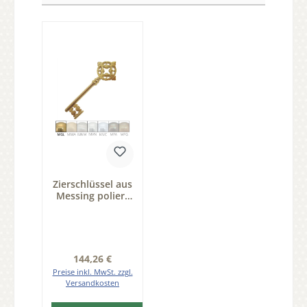
Zierschlüssel aus
Messing poliert
der Serie ZS001
Regulärer Preis:
144,26 €
Preise inkl. MwSt. zzgl.
Versandkosten