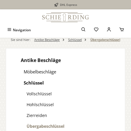
DHL Express
alt springen
Navigation
Sie sind hier:
Antike Beschläge
Schlüssel
Übergabeschlüssel
Antike Beschläge
Möbelbeschläge
Schlüssel
Vollschlüssel
Hohlschlüssel
Zierreiden
Übergabeschlüssel