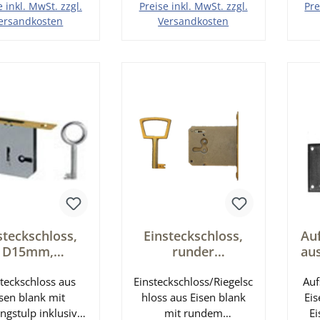
mm
e inkl. MwSt. zzgl.
Preise inkl. MwSt. zzgl.
Pre
ublochabstand 65
ersandkosten
Versandkosten
mm
den Warenkorb
In den Warenkorb
I
steckschloss,
Einsteckschloss,
Au
D15mm,
runder
au
zuhaltungsschl
Messingstulp,
li
ng Serie ES101
steckschloss aus
Einsteckschloss/Riegelsc
Dornmaß 35 mm
Auf
isen blank mit
hloss aus Eisen blank
links Serie ES104
Eis
ngstulp inklusive
mit rundem
Ei