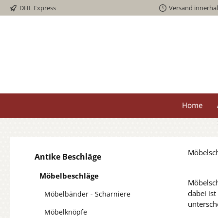
DHL Express
Versand innerha
springen
Zur Hauptnavigation springen
Home
Möbelsch
Antike Beschläge
Möbelbeschläge
Möbelsch
dabei ist
Möbelbänder - Scharniere
untersch
Möbelknöpfe