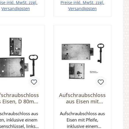
Dornmaß: 15 mm
ise inkl. MwSt. zzgl.
Preise inkl. MwSt. zzgl.
Stulpmaß: 12 x 75 mm
Versandkosten
Versandkosten
Kasten (H x T): 42,5 x
n den Warenkorb
In den Warenkorb
9,8 mm Kastenbreite =
Dornmaß + 16 mm
fschraubschloss
Aufschraubschloss
s Eisen, D 80mm
aus Eisen mit
nks Serie AS019
Pfeife, D 25mm
schraubschloss aus
Aufschraubschloss aus
links Serie AS020
en, inklusive einem
Eisen mit Pfeife,
senschlüssel, links
inklusive einem