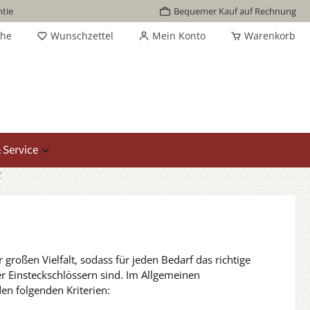
tie
Bequemer Kauf auf Rechnung
che
Wunschzettel
Mein Konto
Warenkorb
 Service
r
r großen Vielfalt, sodass für jeden Bedarf das richtige
der Einsteckschlössern sind. Im Allgemeinen
en folgenden Kriterien: