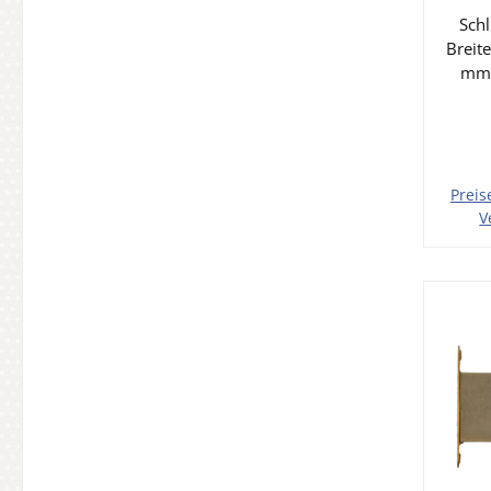
m
Schl
Breit
mm,
Mes
Rieg
Preis
V
In 