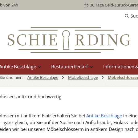
lb von 24h
30 Tage Geld-Zurück-Garan
Su
Antike Beschläge
Restaurierbedarf
Informationen &
Sie sind hier:
Antike Beschläge
Möbelbeschläge
Möbelschlösse
lösser: antik und hochwertig
lösser mit antikem Flair erhalten Sie bei
Antike Beschläge
in eine
 – ganz gleich, ob Sie auf der Suche nach Aufschraub-, Einlass- o
eiden wir bei unseren Möbelschlösserm in antikem Design nach d