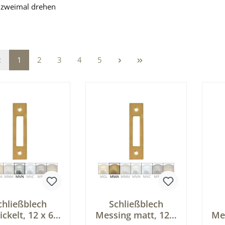
: zweimal drehen
Seite
Seite
Seite
Seite
Seite
1
2
3
4
5
chließblech
Schließblech
ickelt, 12 x 60
Messing matt, 12 x
Me