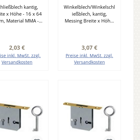
4 mm der Serie
x 63 mm der Serie
hließblech kantig,
XS001
Winkelblech/Winkelschl
XS100
ite x Höhe - 16 x 64
ießblech, kantig,
, Material MMA -
Messing Breite x Höhe:
Messing matt
14 x 64 mm
egelöffnung: 8 x 34
Riegelöffnung: 6,5 x 33
mm
mm
Regulärer Preis:
Regulärer Preis:
2,03 €
3,07 €
ise inkl. MwSt. zzgl.
Preise inkl. MwSt. zzgl.
Versandkosten
Versandkosten
n den Warenkorb
In den Warenkorb