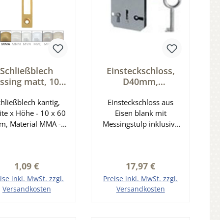
Schließblech
Einsteckschloss,
ssing matt, 10 x
D40mm,
0 mm der Serie
Dreizuhaltungsschl
hließblech kantig,
XS001
ießung Serie ES111
Einsteckschloss aus
ite x Höhe - 10 x 60
Eisen blank mit
, Material MMA -
Messingstulp inklusive
Messing matt
1 vernickelter Schlüssel
(Bart 8 x 6 mm)
Dreizuhaltungsschließu
Regulärer Preis:
Regulärer Preis:
1,09 €
17,97 €
ng links, rechts und
unten (lad) verwendbar
ise inkl. MwSt. zzgl.
Preise inkl. MwSt. zzgl.
Dornmaß: 40 mm
Versandkosten
Versandkosten
Stulpmaß: 12 x 85 mm
n den Warenkorb
In den Warenkorb
(Lochabstand 70 mm)