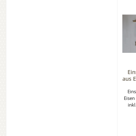
Kaste
9,5 mm Kastenb
Dor
Ein
aus 
S
Ein
Eisen
inkl
r
verw
35 mm
x 8 mm Stulp