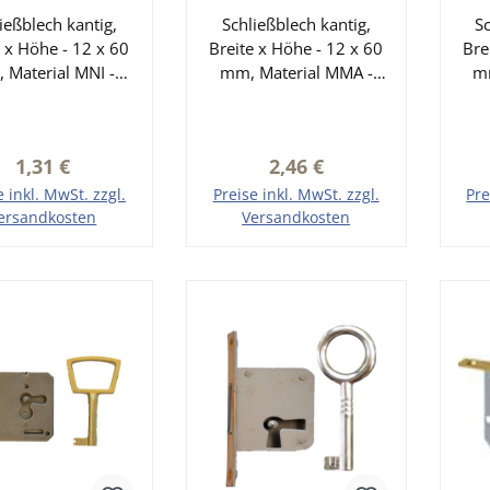
m der Serie
60 mm der Serie
6
ießblech kantig,
XS001
Schließblech kantig,
XS001
Sc
e x Höhe - 12 x 60
Breite x Höhe - 12 x 60
Bre
 Material MNI -
mm, Material MMA -
mm
sing vernickelt
Messing matt
elöffnung: 7 x 31
Riegelöffnung: 7 x 31
Ri
mm
mm
Regulärer Preis:
Regulärer Preis:
1,31 €
2,46 €
e inkl. MwSt. zzgl.
Preise inkl. MwSt. zzgl.
Pre
ersandkosten
Versandkosten
den Warenkorb
In den Warenkorb
I