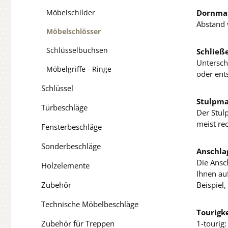
Möbelschilder
Dornmas
Abstand 
Möbelschlösser
Schlüsselbuchsen
Schließ
Untersch
Möbelgriffe - Ringe
oder ent
Schlüssel
Stulpma
Türbeschläge
Der Stulp
meist rec
Fensterbeschläge
Sonderbeschläge
Anschla
Die Ansc
Holzelemente
Ihnen au
Zubehör
Beispiel
Technische Möbelbeschläge
Tourigke
Zubehör für Treppen
1-tourig