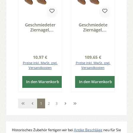
Geschmiedeter
Geschmiedete
Ziernagel,
Ziernägel,
vierschlägig
vierschlägig
D14mm, 10St.
D14mm, 100St.
Regulärer Preis:
Regulärer Preis:
10,97 €
109,65 €
Preise inkl. MwSt. zzgl.
Preise inkl. MwSt. zzgl.
Versandkosten
Versandkosten
In den Warenkorb
In den Warenkorb
Seite
Seite
Seite
1
2
3
Historisches Zubehör fertigen wir bei
Antike Beschläge
neu für Sie