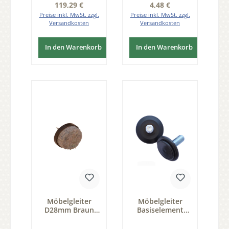
Regulärer Preis:
Regulärer Preis:
119,29 €
4,48 €
Preise inkl. MwSt. zzgl.
Preise inkl. MwSt. zzgl.
Versandkosten
Versandkosten
In den Warenkorb
In den Warenkorb
Möbelgleiter
Möbelgleiter
D28mm Braun
Basiselement
mit Wollfilz 20
M10 schwarz, 20
Stk Serie GM001
Stk Serie GM010