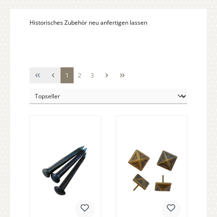
Historisches Zubehör neu anfertigen lassen
Seite
Seite
Seite
1
2
3