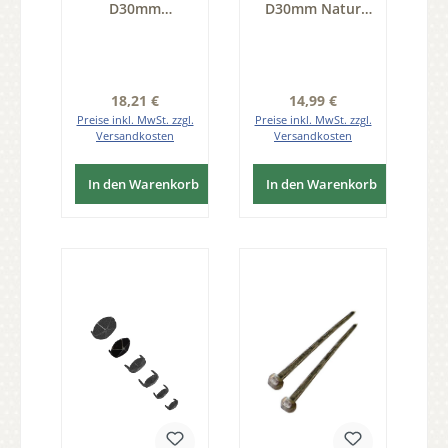
D30mm
D30mm Natur
Natur/Filz 20 Stk
weiß, 20 Stk Serie
Serie GM010
GM010
Regulärer Preis:
Regulärer Preis:
18,21 €
14,99 €
Preise inkl. MwSt. zzgl.
Preise inkl. MwSt. zzgl.
Versandkosten
Versandkosten
In den Warenkorb
In den Warenkorb