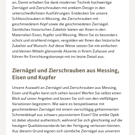
an. Damit erhalten Sie dank moderner Technik hochwertige
Ziernägel und Zierschrauben mit antikem Design in den
unterschiedlichsten Ausführungen. Entdecken Sie unsere
Schlitzschrauben in Messing, die Zierschrauben mit
geschmiedetem Kopf sowie die geschmiedeten Ziernägel.
Sämtliches historisches Zubehör bieten wir Ihnen in den
Materialien Eisen, Kupfer und Messing. Wenn Sie es besonders
schick und strahlend mögen, vergolden wir Ihnen das historische
Zubehör auf Wunsch. Auf diese Weise setzen Sie mit einfachen
und kleinen Mitteln glänzende Akzente in Ihrem Zuhause und
führen Ihr Einrichtungskonzept mit ins letzte Detail aus.
Ziernägel und Zierschrauben aus Messing,
Eisen und Kupfer
Unsere Auswahl an Ziernägel und Zierschrauben aus Messing,
Eisen und Kupfer kann sich sehen lassen! Werfen Sie selbst einen
Blick auf unser Angebot und lassen Sie sich von den vielfältigen
Variationen begeistern. Wie wäre es beispielsweise mit
geschmiedeten Ziernägel mit einem vierschlägig gehämmerten
Schmiedekopf aus schwarz passiviertem Eisen? Die antike Optik
ist dabei absolut authentisch, während Sie sich gleichzeitig auf die
heutigen Qualitätsstandards bei der Fertigung verlassen können.
Aus diesem Grund eignen sich sämtliche Ziernägel aus unserem