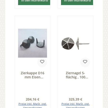
In den Warenkorb
In den Warenkorb
Zierkappe D16
Ziernagel 5-
mm Eisen
flächig , 100
thermopatiniert
Stück, schwarz
Pack 100 Stk der
passiviert D 19
Serie ZB200
mm der Serie
ZB253
Regulärer Preis:
Regulärer Preis:
204,16 €
325,39 €
Preise inkl. MwSt. zzgl.
Preise inkl. MwSt. zzgl.
Versandkosten
Versandkosten