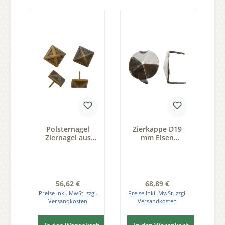
Polsternagel
Zierkappe D19
Ziernagel aus
mm Eisen
Bronze im
schwarz
renaissance Stil
passiviert Pack
patiniert,
25 Stk D 19 mm
geputzt 100
der Serie ZB200
Stück der Serie
Regulärer Preis:
Regulärer Preis:
56,62 €
68,89 €
ZB2
Preise inkl. MwSt. zzgl.
Preise inkl. MwSt. zzgl.
Versandkosten
Versandkosten