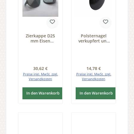
Zierkappe D25
Polsternagel
mm Eisen
verkupfert und
thermopatiniert
ablackiert im
Pack 25 Stk der
Farbton Messing
Serie ZB200
patiniert, 100
Stück der Serie
ZB251
Regulärer Preis:
Regulärer Preis:
30,62 €
14,78 €
Preise inkl. MwSt. zzgl.
Preise inkl. MwSt. zzgl.
Versandkosten
Versandkosten
In den Warenkorb
In den Warenkorb