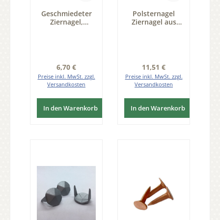
Geschmiedeter
Polsternagel
Ziernagel,
Ziernagel aus
Linsenkopf
Bronze im
D7mm, 10St.
renaissance Stil
patiniert,
geputzt 20 Stück
der Serie ZB25
Regulärer Preis:
Regulärer Preis:
6,70 €
11,51 €
Preise inkl. MwSt. zzgl.
Preise inkl. MwSt. zzgl.
Versandkosten
Versandkosten
In den Warenkorb
In den Warenkorb