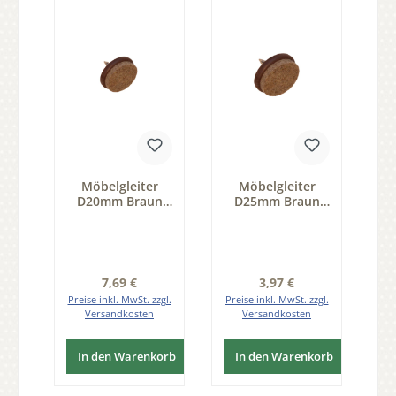
Möbelgleiter
Möbelgleiter
D20mm Braun
D25mm Braun
mit Filz 20 Stk
mit Filz 20 Stk
Serie GM001
Serie GM001
Regulärer Preis:
Regulärer Preis:
7,69 €
3,97 €
Preise inkl. MwSt. zzgl.
Preise inkl. MwSt. zzgl.
Versandkosten
Versandkosten
In den Warenkorb
In den Warenkorb