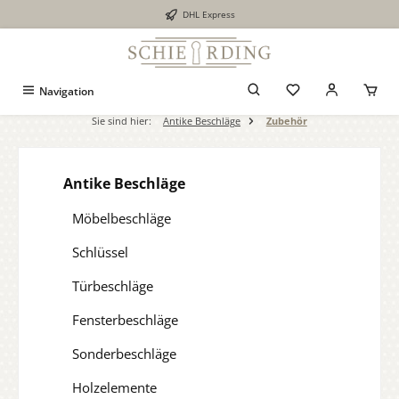
DHL Express
alt springen
Navigation
Sie sind hier:
Antike Beschläge
Zubehör
Antike Beschläge
Möbelbeschläge
Schlüssel
Türbeschläge
Fensterbeschläge
Sonderbeschläge
Holzelemente