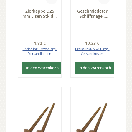
Zierkappe D25
Geschmiedeter
mm Eisen Stk der
Schiffsnagel,
Serie ZB200
Ziernagel
D12mm, 10St.
Regulärer Preis:
Regulärer Preis:
1,82 €
10,33 €
Preise inkl. MwSt. zzgl.
Preise inkl. MwSt. zzgl.
Versandkosten
Versandkosten
In den Warenkorb
In den Warenkorb