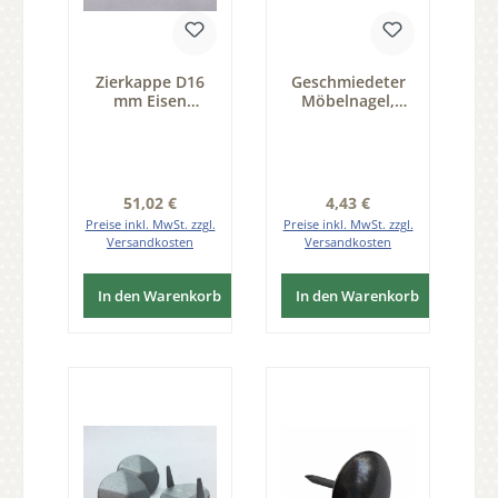
Zierkappe D16
Geschmiedeter
mm Eisen
Möbelnagel,
thermopatiniert
Flachkopf D7 x 11
Pack 25 Stk der
mm, Kupfer KMA
Serie ZB200
100St. der Serie
ZB201
Regulärer Preis:
Regulärer Preis:
51,02 €
4,43 €
Preise inkl. MwSt. zzgl.
Preise inkl. MwSt. zzgl.
Versandkosten
Versandkosten
In den Warenkorb
In den Warenkorb