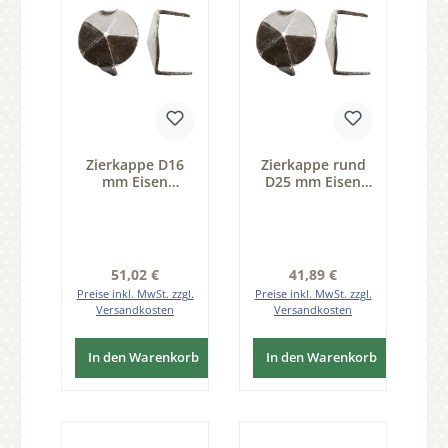
Zierkappe D16
Zierkappe rund
mm Eisen
D25 mm Eisen
schwarz
schwarz
passiviert Pack
passiviert Pack
25 Stk D 16 mm
25 Stk D 25 mm
der Serie ZB200
der Serie ZB200
Regulärer Preis:
Regulärer Preis:
51,02 €
41,89 €
Preise inkl. MwSt. zzgl.
Preise inkl. MwSt. zzgl.
Versandkosten
Versandkosten
In den Warenkorb
In den Warenkorb