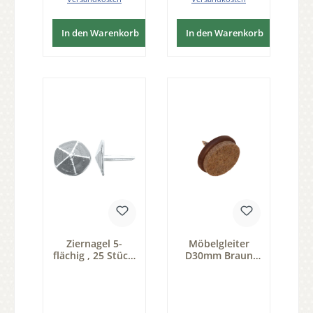
In den Warenkorb
In den Warenkorb
Ziernagel 5-
Möbelgleiter
flächig , 25 Stück,
D30mm Braun
thermopatiniert
mit Filz 20 Stk
® D 25 mm der
Serie GM001
Serie ZB253