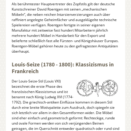
Als berühmtester Hauptvertreter des Zopfstils gilt der deutsche
Kunstschreiner David Roentgen mit seinen „mechanischen
Möbeln“, die neben reichen Intarsienverzierungen auch über
raffiniert angelegte Geheimfächer und ausgeklügelte technische
Spielereien verfügen. Roentgen fertigte in seiner eigenen
Manufaktur mit zeitweise fast hundert Mitarbeitern jährlich
mehrere hundert Möbel in Handarbeit für den Export und
belieferte schließlich fast alle Fürsten- und Königshäuser Europas.
Roentgen-Möbel gehören heute zu den gefragtesten Antiquitäten
überhaupt.
Louis-Seize (1780 - 1800): Klassizismus in
Frankreich
Der Louis-Seize-Stil (Louis VXI)
bezeichnet die erste Phase des
französischen Klassizismus und ist
benannt nach König Ludwig XVI (1774-
1792). Die griechisch-antiken Einflüsse kommen in diesem Stil
durch eine breite Motivpalette zum Ausdruck, doch spiegeln sie
sich letztlich vor allem in den Gesamtformen wider. Die Möbel
sind eher einfach und geometrisch geformt: Rechteckige, runde
und ovale Formen werden von sich verjüngenden Beinen
getragen, die im Querschnitt entweder quadratisch oder rund sind