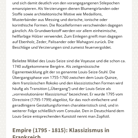
und sich damit deutlich von den vorangegangenen Stilepochen
emanzipieren. Als Verzierungen dienen Blumengirlanden oder
Stoffe sowie architektonische Motive wie Medaillons,
Musterbänder aus Messing und dorische, ionische oder
korinthische Formen. Die Rocailleformen verschwinden dagegen
gänzlich. Als Grundwerkstoff werden vor allem einheimische,
hellfarbige Hölzer verwendet. Zum Einlegen greift man dagegen
auf Ebenholz, Zeder, Palisander oder Mahagoni zurück. Die
Beschläge und Verzierungen sind zumeist feuervergoldet.
Beliebte Möbel des Louis-Seize sind die Voyeuse und die schon ca.
1740 aufgekommene Bergére. Als zeitgenössische
Eigenentwicklung gilt der so genannte Louis-Seize-Stuhl. Die
Übergangsphase von 1755-1760 zwischen dem Louis-Quinze,
dem französischen Rokoko und den klassizistischen Formen wird
häufig als Transition („Übergang“) und der Louis-Seize als
„vorrevolutionärer Klassizismus“ bezeichnet. Er wurde 1795 vom
Directoire (1795-1799) abgelöst, für das noch einfachere und
geradlinigere Gestaltungsformen charakteristisch sind, und in
weiterer Folge schließlich vom Consulat. Den in Deutschland dem
Louis-Seize entsprechenden Kunststil nennt man Zopfstil.
Empire (1795 - 1815): Klassizismus in
Frankreich