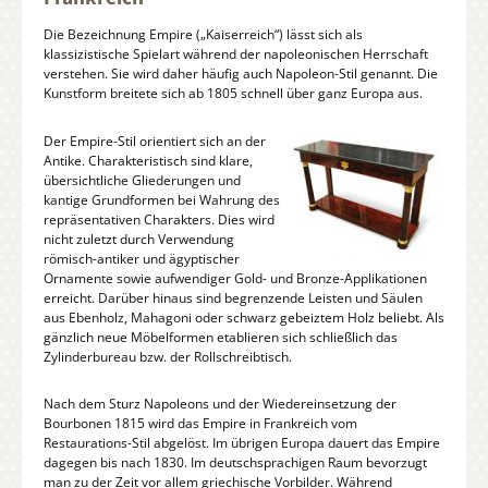
Die Bezeichnung Empire („Kaiserreich“) lässt sich als
klassizistische Spielart während der napoleonischen Herrschaft
verstehen. Sie wird daher häufig auch Napoleon-Stil genannt. Die
Kunstform breitete sich ab 1805 schnell über ganz Europa aus.
Der Empire-Stil orientiert sich an der
Antike. Charakteristisch sind klare,
übersichtliche Gliederungen und
kantige Grundformen bei Wahrung des
repräsentativen Charakters. Dies wird
nicht zuletzt durch Verwendung
römisch-antiker und ägyptischer
Ornamente sowie aufwendiger Gold- und Bronze-Applikationen
erreicht. Darüber hinaus sind begrenzende Leisten und Säulen
aus Ebenholz, Mahagoni oder schwarz gebeiztem Holz beliebt. Als
gänzlich neue Möbelformen etablieren sich schließlich das
Zylinderbureau bzw. der Rollschreibtisch.
Nach dem Sturz Napoleons und der Wiedereinsetzung der
Bourbonen 1815 wird das Empire in Frankreich vom
Restaurations-Stil abgelöst. Im übrigen Europa dauert das Empire
dagegen bis nach 1830. Im deutschsprachigen Raum bevorzugt
man zu der Zeit vor allem griechische Vorbilder. Während