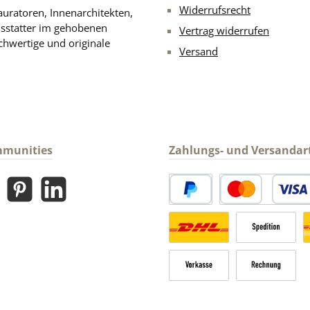
Widerrufsrecht
uratoren, Innenarchitekten,
usstatter im gehobenen
Vertrag widerrufen
chwertige und originale
Versand
mmunities
Zahlungs- und Versandar
gram
Pinterest
LinkedIn
PayPal
Kredit- oder Debitk
Versandkosten Deutschland n
Sperrgut
V
Vorkasse
Rechnung