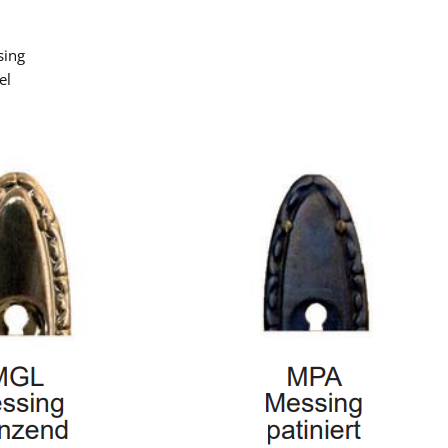
sing
el