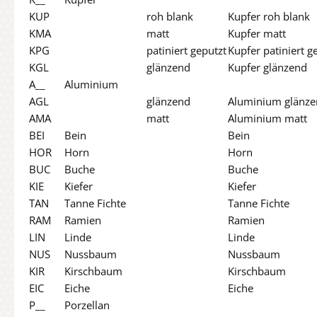
KUP
roh blank
Kupfer roh blank
KMA
matt
Kupfer matt
KPG
patiniert geputzt
Kupfer patiniert g
KGL
glänzend
Kupfer glänzend
A__
Aluminium
AGL
glänzend
Aluminium glänz
AMA
matt
Aluminium matt
BEI
Bein
Bein
HOR
Horn
Horn
BUC
Buche
Buche
KIE
Kiefer
Kiefer
TAN
Tanne Fichte
Tanne Fichte
RAM
Ramien
Ramien
LIN
Linde
Linde
NUS
Nussbaum
Nussbaum
KIR
Kirschbaum
Kirschbaum
EIC
Eiche
Eiche
P__
Porzellan