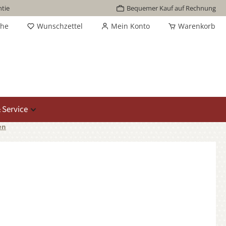
tie
Bequemer Kauf auf Rechnung
che
Wunschzettel
Mein Konto
Warenkorb
 Service
en