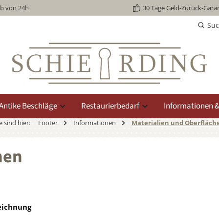
lb von 24h
30 Tage Geld-Zurück-Garan
Su
Antike Beschläge
Restaurierbedarf
Informationen &
e sind hier:
Footer
Informationen
Materialien und Oberfläch
hen
eichnung