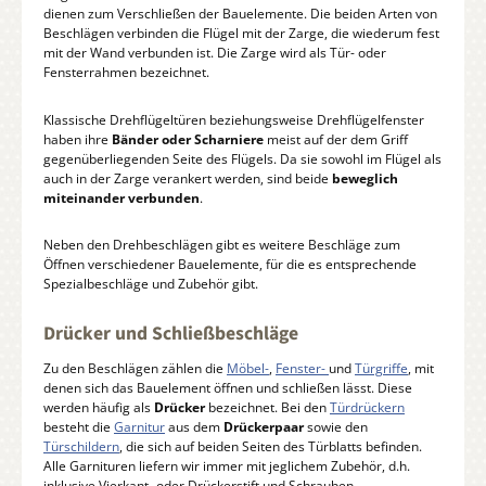
dienen zum Verschließen der Bauelemente. Die beiden Arten von
Beschlägen verbinden die Flügel mit der Zarge, die wiederum fest
mit der Wand verbunden ist. Die Zarge wird als Tür- oder
Fensterrahmen bezeichnet.
Klassische Drehflügeltüren beziehungsweise Drehflügelfenster
haben ihre
Bänder oder Scharniere
meist auf der dem Griff
gegenüberliegenden Seite des Flügels. Da sie sowohl im Flügel als
auch in der Zarge verankert werden, sind beide
beweglich
miteinander verbunden
.
Neben den Drehbeschlägen gibt es weitere Beschläge zum
Öffnen verschiedener Bauelemente, für die es entsprechende
Spezialbeschläge und Zubehör gibt.
Drücker und Schließbeschläge
Zu den Beschlägen zählen die
Möbel-
,
Fenster-
und
Türgriffe
, mit
denen sich das Bauelement öffnen und schließen lässt. Diese
werden häufig als
Drücker
bezeichnet. Bei den
Türdrückern
besteht die
Garnitur
aus dem
Drückerpaar
sowie den
Türschildern
, die sich auf beiden Seiten des Türblatts befinden.
Alle Garnituren liefern wir immer mit jeglichem Zubehör, d.h.
inklusive Vierkant- oder Drückerstift und Schrauben.