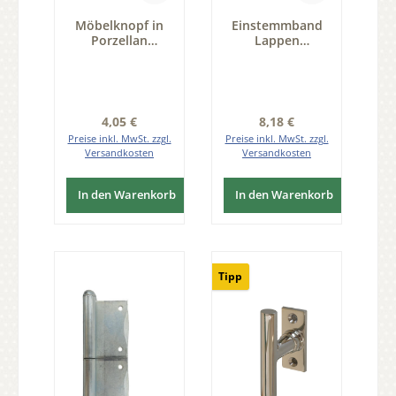
Möbelknopf in
Einstemmband
Porzellan
Lappen
altweiß, D: 23mm
gleichstehend
Serie KN223
fester Stift
120mm links der
Serie FB035
Regulärer Preis:
Regulärer Preis:
4,05 €
8,18 €
Preise inkl. MwSt. zzgl.
Preise inkl. MwSt. zzgl.
Versandkosten
Versandkosten
In den Warenkorb
In den Warenkorb
Tipp