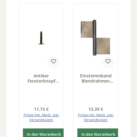
Antiker
Einstemmband
Fensterknopf
Blendrahmen
schwarz ESP für
fester Stift
Altbausanierung
160mm rechts -
Durchmesser
Eisen blank Serie
23mm Serie
TB005
FB003
Regulärer Preis:
Regulärer Preis:
11,73 €
12,39 €
Preise inkl. MwSt. zzgl.
Preise inkl. MwSt. zzgl.
Versandkosten
Versandkosten
In den Warenkorb
In den Warenkorb