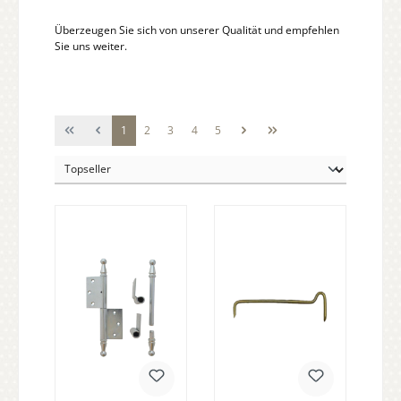
Überzeugen Sie sich von unserer Qualität und empfehlen
Sie uns weiter.
Seite
Seite
Seite
Seite
Seite
1
2
3
4
5