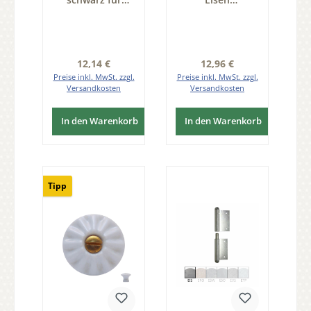
Altbausanierung
Gesamtlänge 115
Reiber Eisen ESP,
mm
L=68mm Serie
Halmdurchmesse
FB200
r 8 mm der Serie
VS002
Regulärer Preis:
Regulärer Preis:
12,14 €
12,96 €
Preise inkl. MwSt. zzgl.
Preise inkl. MwSt. zzgl.
Versandkosten
Versandkosten
In den Warenkorb
In den Warenkorb
Tipp