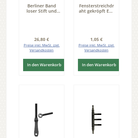
Berliner Band
Fensterstreichdr
loser Stift und
aht gekröpft EVZ
loser Zierknopf
Länge 55mm
160mm
Serie FB805
links/rechts -
Eisen verzinkt
Serie TB015
Regulärer Preis:
Regulärer Preis:
26,80 €
1,05 €
Preise inkl. MwSt. zzgl.
Preise inkl. MwSt. zzgl.
Versandkosten
Versandkosten
In den Warenkorb
In den Warenkorb