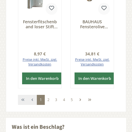
Fensterfitschenb
BAUHAUS
and loser Stift
Fensterolive
120mm rechts /
Nickel Grifflänge
links Serie FB009
80 mm Serie
FG041
Regulärer Preis:
Regulärer Preis:
8,97 €
34,81 €
Preise inkl. MwSt. zzgl.
Preise inkl. MwSt. zzgl.
Versandkosten
Versandkosten
In den Warenkorb
In den Warenkorb
Seite
Seite
Seite
Seite
Seite
1
2
3
4
5
Was ist ein Beschlag?