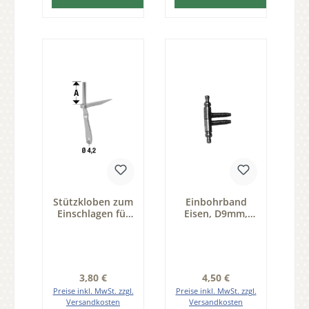
Stützkloben zum
Einbohrband
Einschlagen für
Eisen, D9mm,
Fenster, EVZ,
Serie EB100
Dorn 6mm Serie
FB051
Regulärer Preis:
Regulärer Preis:
3,80 €
4,50 €
Preise inkl. MwSt. zzgl.
Preise inkl. MwSt. zzgl.
Versandkosten
Versandkosten