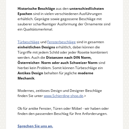
Historische Beschläge
aus den
unterschiedlichsten
Epochen
sind in vielen verschiedenen Ausführungen
erhältlich. Geprägte sowie gegossene Beschläge mit
sauberer scharfkantiger Ausformung der Ornamente sind
ein Qualitätsmerkmal.
Türbeschläge
und
Fensterbeschläge
sind in gesamten
einheitlichen Designs
erhältlich, dabei können die
Türgriffe mit jedem Schild oder jeder Rosette kombiniert
werden. Auch die
Distanzen nach DIN Norm,
Österreicher- Norm oder auch Schweizer Norm
sind
hierbei kein Problem. Somit können Türbeschläge ein
Antikes Design
behalten für jegliche
moderne
Mechanik
.
Modernes, zeitloses Design und Designer Beschläge
finden Sie unter
www.Schierding-shop.de
.>
Ob für antike Fenster, Türen oder Möbel - wir haben oder
finden den passenden Beschlag für Ihre Anforderungen.
Sprechen Sie uns an.