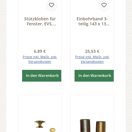
Stützkloben für
Einbohrband 3-
Fenster, EVS,
teilig 143 x 13
Dorn 6mm Serie
Eisen
FB035
schwarzverzinkt
gebürstet mit
Zierkopf Kugel
Serie EB001
Regulärer Preis:
Regulärer Preis:
6,89 €
25,53 €
Preise inkl. MwSt. zzgl.
Preise inkl. MwSt. zzgl.
Versandkosten
Versandkosten
In den Warenkorb
In den Warenkorb