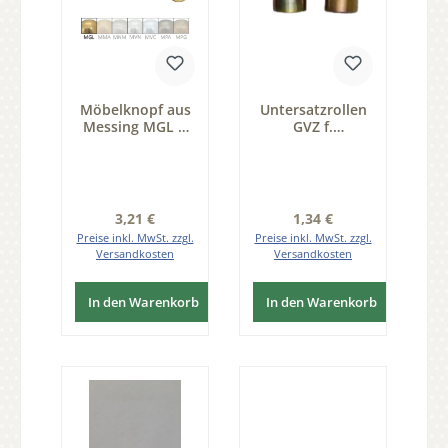
Möbelknopf aus
Untersatzrollen
Messing MGL D
GVZ f.
14mm Serie
Ringschraube
KN100
14mm Serie
FB902
Regulärer Preis:
Regulärer Preis:
3,21 €
1,34 €
Preise inkl. MwSt. zzgl.
Preise inkl. MwSt. zzgl.
Versandkosten
Versandkosten
In den Warenkorb
In den Warenkorb