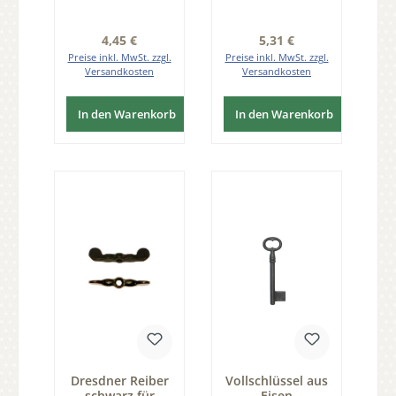
FS103
Regulärer Preis:
Regulärer Preis:
4,45 €
5,31 €
Preise inkl. MwSt. zzgl.
Preise inkl. MwSt. zzgl.
Versandkosten
Versandkosten
In den Warenkorb
In den Warenkorb
Dresdner Reiber
Vollschlüssel aus
schwarz für
Eisen