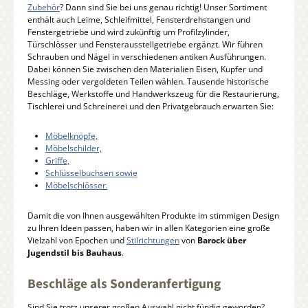
Zubehör
? Dann sind Sie bei uns genau richtig! Unser Sortiment
enthält auch Leime, Schleifmittel, Fensterdrehstangen und
Fenstergetriebe und wird zukünftig um Profilzylinder,
Türschlösser und Fensterausstellgetriebe ergänzt. Wir führen
Schrauben und Nägel in verschiedenen antiken Ausführungen.
Dabei können Sie zwischen den Materialien Eisen, Kupfer und
Messing oder vergoldeten Teilen wählen. Tausende historische
Beschläge, Werkstoffe und Handwerkszeug für die Restaurierung,
Tischlerei und Schreinerei und den Privatgebrauch erwarten Sie:
Möbelknöpfe,
Möbelschilder,
Griffe,
Schlüsselbuchsen sowie
Möbelschlösser.
Damit die von Ihnen ausgewählten Produkte im stimmigen Design
zu Ihren Ideen passen, haben wir in allen Kategorien eine große
Vielzahl von Epochen und
Stilrichtungen
von
Barock über
Jugendstil bis Bauhaus
.
Beschläge als Sonderanfertigung
Sind Sie trotz unserer großen Auswahl nicht fündig geworden?