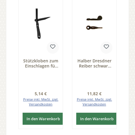
Stützkloben zum
Halber Dresdner
Einschlagen für
Reiber schwarz
Fenster, ESL,
für
Dorn 6 mm,
Altbausanierung
FB051-161C-ESL-
halber Reiber
D6
Eisen ESP,
L=55mm Serie
Regulärer Preis:
Regulärer Preis:
5,14 €
11,82 €
FB200
Preise inkl. MwSt. zzgl.
Preise inkl. MwSt. zzgl.
Versandkosten
Versandkosten
In den Warenkorb
In den Warenkorb