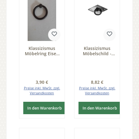
Klassizismus
Klassizismus
Möbelring Eisen
Möbelschild -
rostig
Eisen rostig -
Durchmesser
42x25mm mit
35mm Serie
Ring Serie KL104
KL001
Regulärer Preis:
Regulärer Preis:
3,90 €
8,82 €
Preise inkl. MwSt. zzgl.
Preise inkl. MwSt. zzgl.
Versandkosten
Versandkosten
In den Warenkorb
In den Warenkorb