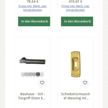
Regulärer Preis:
Regulärer Preis:
78,54 €
415,01 €
Preise inkl. MwSt. zzgl.
Preise inkl. MwSt. zzgl.
Versandkosten
Versandkosten
In den Warenkorb
In den Warenkorb
Bauhaus - Stil -
Schiebetürmusch
Türgriff Eisen EVS
el Messing mit
120mm DIN Links
Buntbart-
und DIN Rechts
Lochung