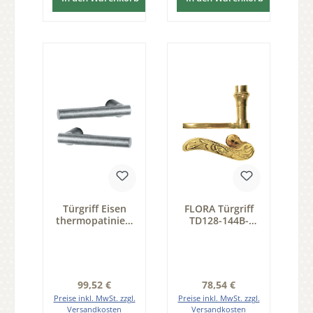
Türgriff Eisen
FLORA Türgriff
thermopatiniert
TD128-144B-
® 125mm Paar
MGL-105-55-1-L
Serie TD051
Regulärer Preis:
Regulärer Preis:
99,52 €
78,54 €
Preise inkl. MwSt. zzgl.
Preise inkl. MwSt. zzgl.
Versandkosten
Versandkosten