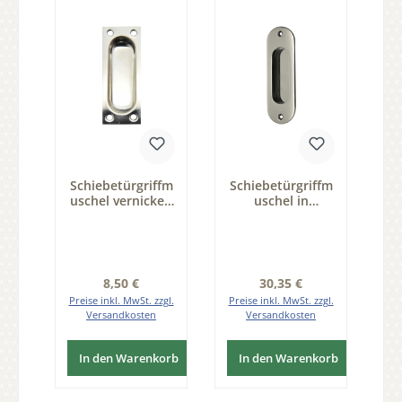
Schiebetürgriffm
Schiebetürgriffm
uschel vernickelt
uschel in
EVN 95x35mm
Messing
Serie SG103
vernickelt matt
121x40mm
Regulärer Preis:
Regulärer Preis:
8,50 €
30,35 €
Preise inkl. MwSt. zzgl.
Preise inkl. MwSt. zzgl.
Versandkosten
Versandkosten
In den Warenkorb
In den Warenkorb