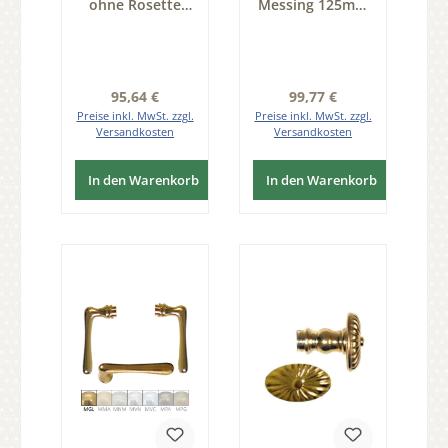
ohne Rosette
Messing 125mm
Eisen schwarz
DIN Rechts Serie
passiviert D:
TD095
55mm Serie
TK125
Regulärer Preis:
Regulärer Preis:
95,64 €
99,77 €
Preise inkl. MwSt. zzgl.
Preise inkl. MwSt. zzgl.
Versandkosten
Versandkosten
In den Warenkorb
In den Warenkorb