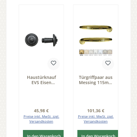
Haustürknauf
Türgriffpaar aus
EVS Eisen
Messing 115mm
schwarz
Serie TD019
passiviert
Durchmesser 50
mm Serie TK124
Regulärer Preis:
Regulärer Preis:
45,98 €
101,36 €
Preise inkl. MwSt. zzgl.
Preise inkl. MwSt. zzgl.
Versandkosten
Versandkosten
In den Warenkorb
In den Warenkorb