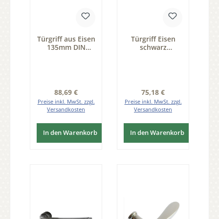
Türgriff aus Eisen
Türgriff Eisen
135mm DIN
schwarz
Rechts Serie
passiviert 122mm
TD150
Paar Serie TD061
Regulärer Preis:
Regulärer Preis:
88,69 €
75,18 €
Preise inkl. MwSt. zzgl.
Preise inkl. MwSt. zzgl.
Versandkosten
Versandkosten
In den Warenkorb
In den Warenkorb