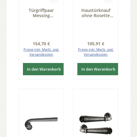
Türgriffpaar
Haustürknauf
Messing
ohne Rosette
Grifflänge 105
Messing
mm Serie TD120
glänzend TK118-
144C-MGL-60-30-
54
Regulärer Preis:
Regulärer Preis:
154,70 €
105,91 €
Preise inkl. MwSt. zzgl.
Preise inkl. MwSt. zzgl.
Versandkosten
Versandkosten
In den Warenkorb
In den Warenkorb