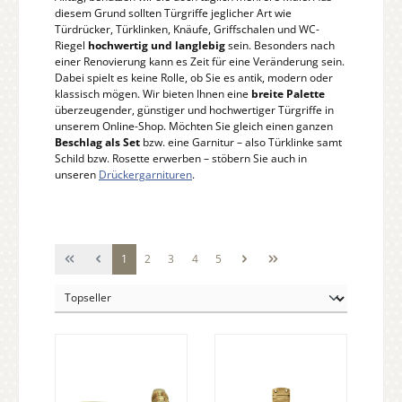
diesem Grund sollten Türgriffe jeglicher Art wie
Türdrücker, Türklinken, Knäufe, Griffschalen und WC-
Riegel
hochwertig und langlebig
sein. Besonders nach
einer Renovierung kann es Zeit für eine Veränderung sein.
Dabei spielt es keine Rolle, ob Sie es antik, modern oder
klassisch mögen. Wir bieten Ihnen eine
breite Palette
überzeugender, günstiger und hochwertiger Türgriffe in
unserem Online-Shop. Möchten Sie gleich einen ganzen
Beschlag als Set
bzw. eine Garnitur – also Türklinke samt
Schild bzw. Rosette erwerben – stöbern Sie auch in
unseren
Drückergarnituren
.
Seite
Seite
Seite
Seite
Seite
1
2
3
4
5