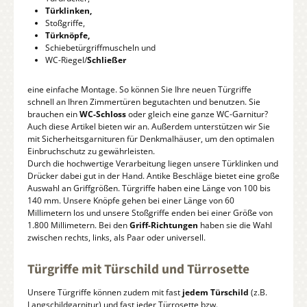
Türklinken,
Stoßgriffe,
Türknöpfe,
Schiebetürgriffmuscheln und
WC-Riegel/
Schließer
eine einfache Montage. So können Sie Ihre neuen Türgriffe
schnell an Ihren Zimmertüren begutachten und benutzen. Sie
brauchen ein
WC-Schloss
oder gleich eine ganze WC-Garnitur?
Auch diese Artikel bieten wir an. Außerdem unterstützen wir Sie
mit Sicherheitsgarnituren für Denkmalhäuser, um den optimalen
Einbruchschutz zu gewährleisten.
Durch die hochwertige Verarbeitung liegen unsere Türklinken und
Drücker dabei gut in der Hand. Antike Beschläge bietet eine große
Auswahl an Griffgrößen. Türgriffe haben eine Länge von 100 bis
140 mm. Unsere Knöpfe gehen bei einer Länge von 60
Millimetern los und unsere Stoßgriffe enden bei einer Größe von
1.800 Millimetern. Bei den
Griff-Richtungen
haben sie die Wahl
zwischen rechts, links, als Paar oder universell.
Türgriffe mit Türschild und Türrosette
Unsere Türgriffe können zudem mit fast
jedem Türschild
(z.B.
Langschildgarnitur) und fast jeder Türrosette bzw.