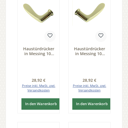
Haustürdrücker
Haustürdrücker
in Messing 109
in Messing 109
mm Links
mm Rechts
Regulärer Preis:
Regulärer Preis:
28,92 €
28,92 €
Preise inkl. MwSt. zzgl.
Preise inkl. MwSt. zzgl.
Versandkosten
Versandkosten
In den Warenkorb
In den Warenkorb