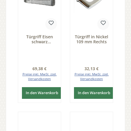
Türgriff Eisen
Türgriff in Nickel
schwarz
109 mm Rechts
passiviert 120mm
DIN Links und
DIN Rechts
verwendbar Serie
TD055
Regulärer Preis:
Regulärer Preis:
69,38 €
32,13 €
Preise inkl. MwSt. zzgl.
Preise inkl. MwSt. zzgl.
Versandkosten
Versandkosten
In den Warenkorb
In den Warenkorb