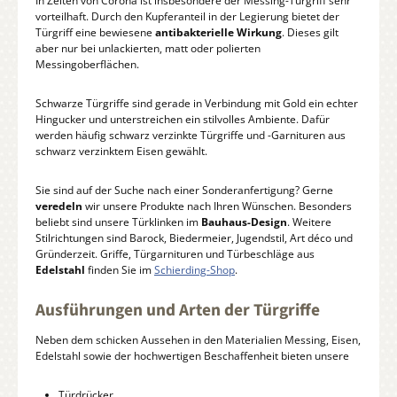
In Zeiten von Corona ist insbesondere der Messing-Türgriff sehr
vorteilhaft. Durch den Kupferanteil in der Legierung bietet der
Türgriff eine bewiesene
antibakterielle Wirkung
. Dieses gilt
aber nur bei unlackierten, matt oder polierten
Messingoberflächen.
Schwarze Türgriffe sind gerade in Verbindung mit Gold ein echter
Hingucker und unterstreichen ein stilvolles Ambiente. Dafür
werden häufig schwarz verzinkte Türgriffe und -Garnituren aus
schwarz verzinktem Eisen gewählt.
Sie sind auf der Suche nach einer Sonderanfertigung? Gerne
veredeln
wir unsere Produkte nach Ihren Wünschen. Besonders
beliebt sind unsere Türklinken im
Bauhaus-Design
. Weitere
Stilrichtungen sind Barock, Biedermeier, Jugendstil, Art déco und
Gründerzeit. Griffe, Türgarnituren und Türbeschläge aus
Edelstahl
finden Sie im
Schierding-Shop
.
Ausführungen und Arten der Türgriffe
Neben dem schicken Aussehen in den Materialien Messing, Eisen,
Edelstahl sowie der hochwertigen Beschaffenheit bieten unsere
Türdrücker,