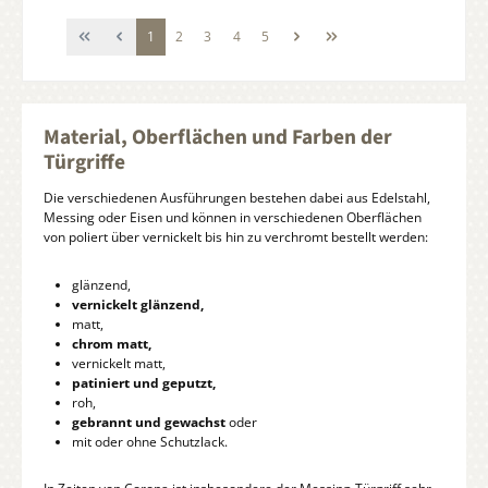
Seite
Seite
Seite
Seite
Seite
1
2
3
4
5
Material, Oberflächen und Farben der
Türgriffe
Die verschiedenen Ausführungen bestehen dabei aus Edelstahl,
Messing oder Eisen und können in verschiedenen Oberflächen
von poliert über vernickelt bis hin zu verchromt bestellt werden:
glänzend,
vernickelt glänzend,
matt,
chrom matt,
vernickelt matt,
patiniert und geputzt,
roh,
gebrannt und gewachst
oder
mit oder ohne Schutzlack.