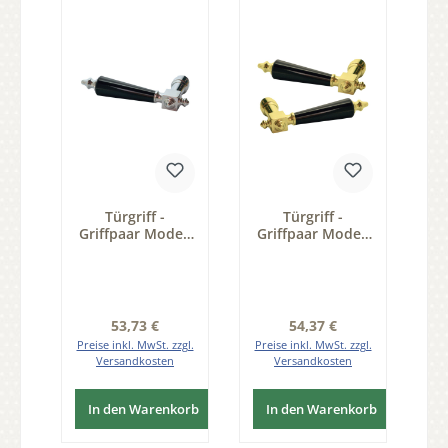
Türgriff -
Türgriff -
Griffpaar Modell
Griffpaar Modell
BRESLAU
BRESLAU
Messing
Messing
verchromt
Grifflänge von
Grifflänge 129
129 mm
mm
Regulärer Preis:
Regulärer Preis:
53,73 €
54,37 €
Preise inkl. MwSt. zzgl.
Preise inkl. MwSt. zzgl.
Versandkosten
Versandkosten
In den Warenkorb
In den Warenkorb