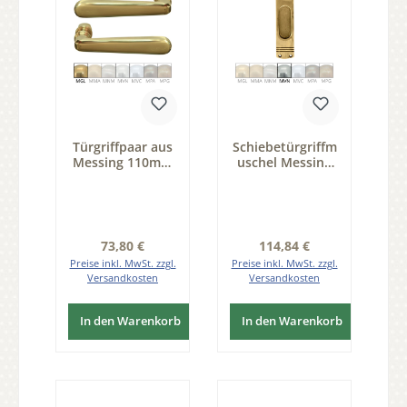
Türgriffpaar aus
Schiebetürgriffm
Messing 110mm
uschel Messing
Serie TD025
vernickelt MVN
150x38mm Serie
SG017
Regulärer Preis:
Regulärer Preis:
73,80 €
114,84 €
Preise inkl. MwSt. zzgl.
Preise inkl. MwSt. zzgl.
Versandkosten
Versandkosten
In den Warenkorb
In den Warenkorb