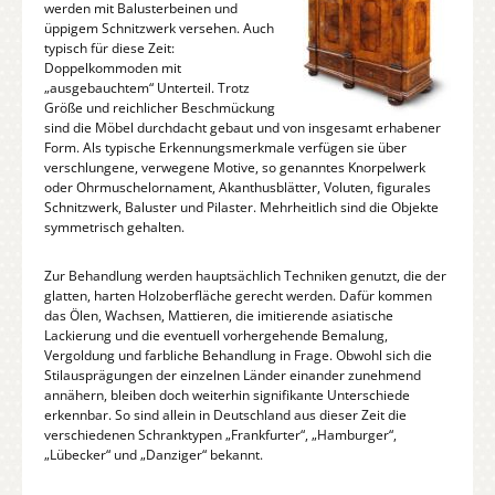
werden mit Balusterbeinen und
üppigem Schnitzwerk versehen. Auch
typisch für diese Zeit:
Doppelkommoden mit
„ausgebauchtem“ Unterteil. Trotz
Größe und reichlicher Beschmückung
sind die Möbel durchdacht gebaut und von insgesamt erhabener
Form. Als typische Erkennungsmerkmale verfügen sie über
verschlungene, verwegene Motive, so genanntes Knorpelwerk
oder Ohrmuschelornament, Akanthusblätter, Voluten, figurales
Schnitzwerk, Baluster und Pilaster. Mehrheitlich sind die Objekte
symmetrisch gehalten.
Zur Behandlung werden hauptsächlich Techniken genutzt, die der
glatten, harten Holzoberfläche gerecht werden. Dafür kommen
das Ölen, Wachsen, Mattieren, die imitierende asiatische
Lackierung und die eventuell vorhergehende Bemalung,
Vergoldung und farbliche Behandlung in Frage. Obwohl sich die
Stilausprägungen der einzelnen Länder einander zunehmend
annähern, bleiben doch weiterhin signifikante Unterschiede
erkennbar. So sind allein in Deutschland aus dieser Zeit die
verschiedenen Schranktypen „Frankfurter“, „Hamburger“,
„Lübecker“ und „Danziger“ bekannt.