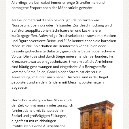
Allerdings bleiben dabei immer strenge Grundformen und
homogene Proportionen des Möbelstücks gewahrt.
Als Grundmaterial dienen bevorzugt Edelholzarten wie
Nussbaum, Ebenholz oder Palisander. Zur Beschmückung wird
auf Bronzeapplikationen, Schnitzereien und Lackmalerei
zurückgegriffen. Aufwendige Drechselarbeiten sowie mit Masken
und Figuren verzierte Beine und Füße kennzeichnen die barocken
Möbelstücke. So erhalten die Beinformen von Stühlen oder
Sesseln gedrechselte Baluster, gewundene Säulen oder schwere
Volute. Die Füße sind durch Stege untereinander verbunden, im
Kreuzpunkt wartet ein geschnitztes Emblem auf, die Armlehnen
sind häufig geschwungen und eingedreht. Als Bezugsstoffe
kommen Samt, Seide, Gobelin oder Straminstickerei zur
Anwendung, mitunter auch Leder. Die Sitze sind in der Regel
gepolstert und an den Rändern mit Messingpolsternägeln
abgesetzt.
Der Schrank als typisches Möbelstück
der Zeit kommt massiv oder zusätzlich
furniert daher, mit Schubladen im
Sockel und großzügigen Füllungen,
eingefasst mit reichhaltigen
Profilleisten. Große Ausziehtische