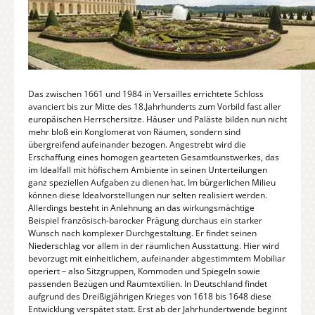
Das zwischen 1661 und 1984 in Versailles errichtete Schloss
avanciert bis zur Mitte des 18.Jahrhunderts zum Vorbild fast aller
europäischen Herrschersitze. Häuser und Paläste bilden nun nicht
mehr bloß ein Konglomerat von Räumen, sondern sind
übergreifend aufeinander bezogen. Angestrebt wird die
Erschaffung eines homogen gearteten Gesamtkunstwerkes, das
im Idealfall mit höfischem Ambiente in seinen Unterteilungen
ganz speziellen Aufgaben zu dienen hat. Im bürgerlichen Milieu
können diese Idealvorstellungen nur selten realisiert werden.
Allerdings besteht in Anlehnung an das wirkungsmächtige
Beispiel französisch-barocker Prägung durchaus ein starker
Wunsch nach komplexer Durchgestaltung. Er findet seinen
Niederschlag vor allem in der räumlichen Ausstattung. Hier wird
bevorzugt mit einheitlichem, aufeinander abgestimmtem Mobiliar
operiert – also Sitzgruppen, Kommoden und Spiegeln sowie
passenden Bezügen und Raumtextilien. In Deutschland findet
aufgrund des Dreißigjährigen Krieges von 1618 bis 1648 diese
Entwicklung verspätet statt. Erst ab der Jahrhundertwende beginnt