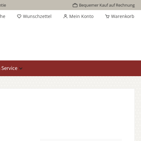
tie
Bequemer Kauf auf Rechnung
che
Wunschzettel
Mein Konto
Warenkorb
 Service