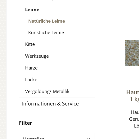
Leime
Natürliche Leime
Künstliche Leime
Kitte
Werkzeuge
Harze
Lacke
Vergoldung/ Metallik
Haut
1 k
Informationen & Service
Haut
Geru
Filter
Lö
Hersteller