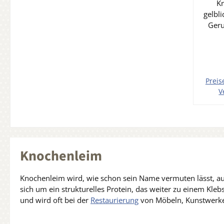
K
gelbl
Geru
Lös
Galler
2
Visk
Preis
mPas 
V
< 2% 
In 
Wasse
Unte
ISO
unb
Knochenleim
Knochenleim wird, wie schon sein Name vermuten lässt, aus
sich um ein strukturelles Protein, das weiter zu einem Kleb
und wird oft bei der
Restaurierung
von Möbeln, Kunstwerke