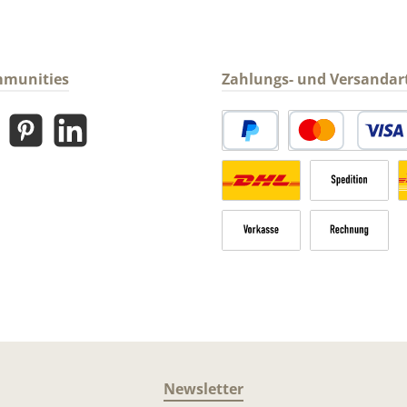
mmunities
Zahlungs- und Versandar
gram
Pinterest
LinkedIn
PayPal
Kredit- oder Debitk
Versandkosten Deutschland n
Sperrgut
V
Vorkasse
Rechnung
Newsletter