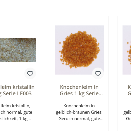
leim kristallin
Knochenleim in
K
g Serie LE003
Gries 1 kg Serie
G
LE002
leim kristallin,
Knochenleim in
ch normal, gute
gelblich-braunen Gries,
gel
slichkeit, 1 kg
Geruch normal, gute
Ge
Gebinde.
Löslichkeit, 1 kg