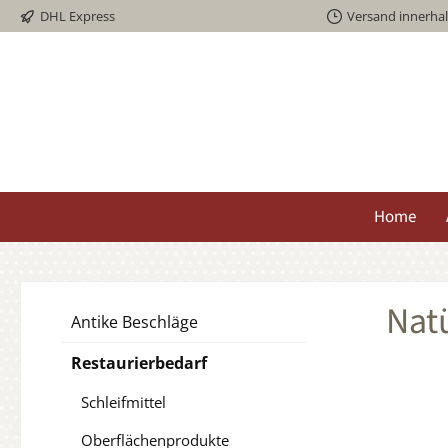
DHL Express
Versand innerha
springen
Zur Hauptnavigation springen
Home
Natü
Antike Beschläge
Restaurierbedarf
Schleifmittel
Oberflächenprodukte