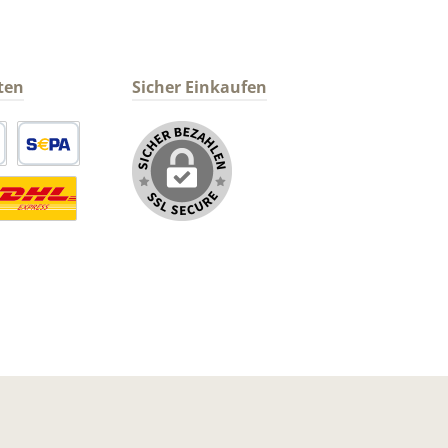
ten
Sicher Einkaufen
arte
SEPA Lastschrift
ormaler Versand Deutsche Post
ersandkosten Deutschland im DHL Express Next Day