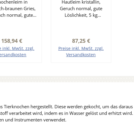
nochenleim in
Hautleim kristallin,
ich-braunen Gries,
Geruch normal, gute
ch normal, gute
Löslichkeit, 5 kg
lichkeit, 10 kg
Gebinde.
Gebinde.
Glutin-/Protein-/Collage
tfestigkeit 120 +/-
n-Anteil: min. 80 %
Regulärer Preis:
Regulärer Preis:
158,94 €
87,25 €
0 Bloomgram
Gallertfestigkeit: 295 -
osität 45 +/- 10
355 Bloomgramm
e inkl. MwSt. zzgl.
Preise inkl. MwSt. zzgl.
PH 6,0-7,5 Asche
Durchschnittliche
ersandkosten
Versandkosten
Fettgehalt < 0,7%
Molekülmasse ~95.000
den Warenkorb
In den Warenkorb
rgehalt 13% +/- 2
Viskosität: min. 115
rsucht nach EN
Millipoises pH-Wert der
 9665 Granulat
Mischung: 5,5 - 7,5
edingt trocken
(neutral) Rest-Asche-
lagern.
Anteil: max. 4,6 %
Restfeuchtigkeit bei
 Tierknochen hergestellt. Diese werden gekocht, um das daraus r
Auslieferung: ∼ 10 - 15
stoff verarbeitet wird, indem es in Wasser gelöst und erhitzt wir
% Fettgehalt: max. 1,6
n und Instrumenten verwendet.
% Untersucht nach DIN
EN ISO 9665 Granulat
unbedingt trocken