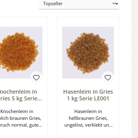
nochenleim in
Hasenleim in Gries
ries 5 kg Serie
1 kg Serie LE001
LE002
Knochenleim in
Hasenleim in
blich-braunen Gries,
hellbraunen Gries,
ruch normal, gute
ungelöst, verklebt und
Löslichkeit, 5 kg
verklumpt nicht, gut