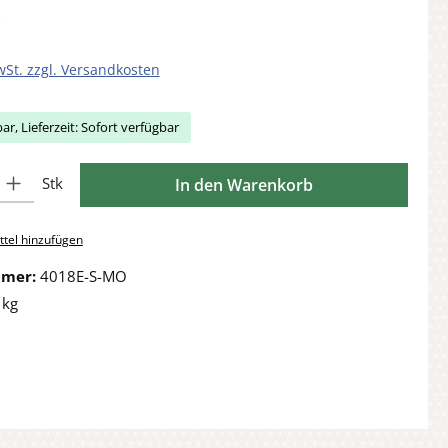
wSt. zzgl. Versandkosten
ar, Lieferzeit: Sofort verfügbar
Gib den gewünschten Wert ein oder benutze die Schaltflächen um die Anzahl zu 
Stk
In den Warenkorb
tel hinzufügen
mmer:
4018E-S-MO
 kg