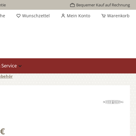
tie
Bequemer Kauf auf Rechnung
che
Wunschzettel
Mein Konto
Warenkorb
 Service
ubehör
 €