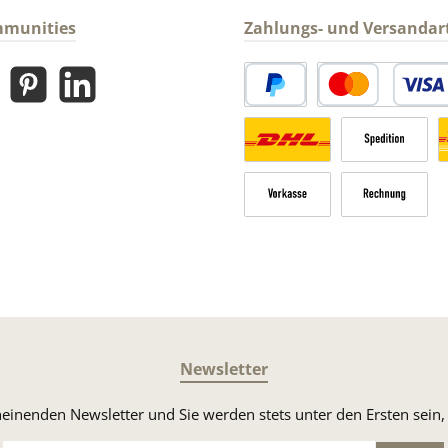
mmunities
Zahlungs- und Versandar
gram
Pinterest
LinkedIn
PayPal
Kredit- oder Debitk
Versandkosten Deutschland n
Sperrgut
V
Vorkasse
Rechnung
Newsletter
heinenden Newsletter und Sie werden stets unter den Ersten sei