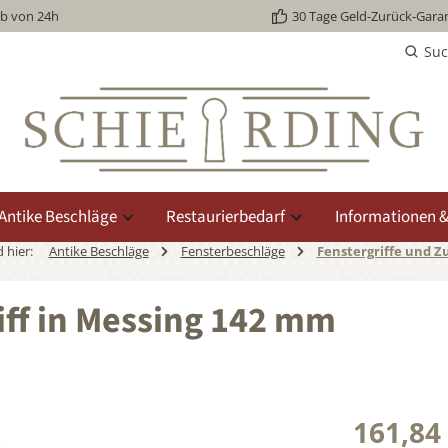
lb von 24h
30 Tage Geld-Zurück-Garan
Su
Antike Beschläge
Restaurierbedarf
Informationen &
d hier:
Antike Beschläge
Fensterbeschläge
Fenstergriffe und Z
iff in Messing 142 mm
161,84