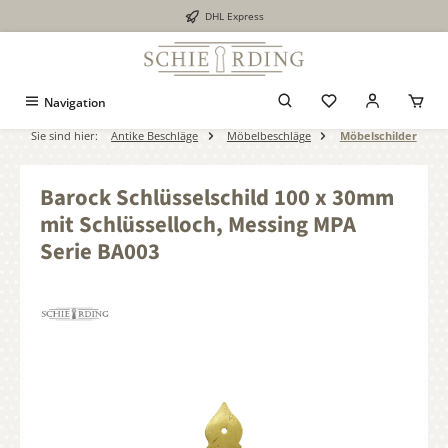
DHL Express
alt springen
Navigation
Sie sind hier:
Antike Beschläge
Möbelbeschläge
Möbelschilder
Barock Schlüsselschild 100 x 30mm
mit Schlüsselloch, Messing MPA
Serie BA003
Bildergalerie überspringen