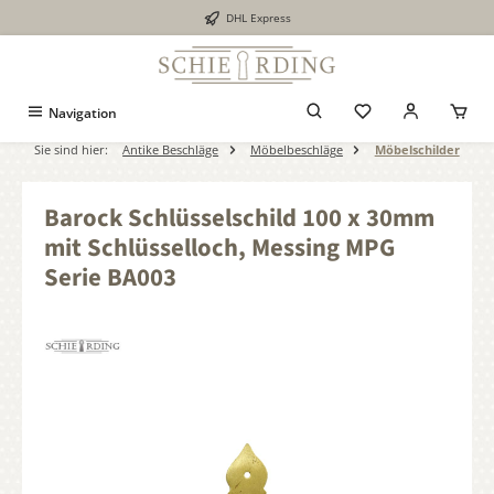
DHL Express
alt springen
Navigation
Sie sind hier:
Antike Beschläge
Möbelbeschläge
Möbelschilder
Barock Schlüsselschild 100 x 30mm
mit Schlüsselloch, Messing MPG
Serie BA003
Bildergalerie überspringen