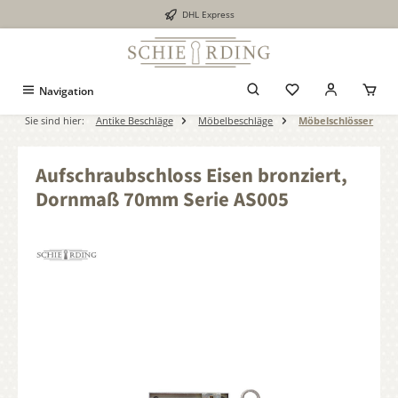
DHL Express
alt springen
Navigation
Sie sind hier:
Antike Beschläge
Möbelbeschläge
Möbelschlösser
Aufschraubschloss Eisen bronziert,
Dornmaß 70mm Serie AS005
Bildergalerie überspringen