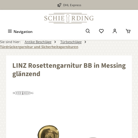
DHL Express
alt springen
Navigation
Sie sind hier:
Antike Beschläge
Türbeschläge
Türdrückergarnitur und Sicherheitsgarnituren
LINZ Rosettengarnitur BB in Messing
glänzend
Bildergalerie überspringen