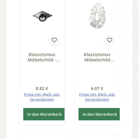
Klassizismus
Klassizismus
Möbelschild -
Möbelschild
Eisen rostig -
Perlmutt PER
42x25mm mit
28x45mm
Ring Serie KL104
Schlüsselloch
Serie KL139
Regulärer Preis:
Regulärer Preis:
8,82 €
6,07 €
Preise inkl. MwSt. zzgl.
Preise inkl. MwSt. zzgl.
Versandkosten
Versandkosten
In den Warenkorb
In den Warenkorb