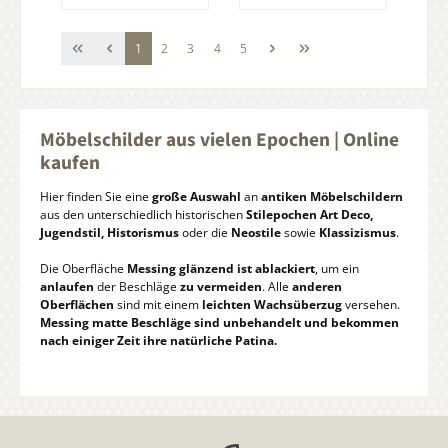
Seite
Seite
Seite
Seite
Seite
1
2
3
4
5
Möbelschilder aus vielen Epochen | Online
kaufen
Hier finden Sie eine
große Auswahl
an
antiken Möbelschildern
aus den unterschiedlich historischen
Stilepochen Art Deco,
Jugendstil, Historismus
oder die
Neostile
sowie
Klassizismus
.
Die Oberfläche
Messing glänzend ist ablackiert
, um ein
anlaufen
der Beschläge
zu vermeiden
. Alle
anderen
Oberflächen
sind mit einem
leichten Wachsüberzug
versehen.
Messing matte Beschläge sind unbehandelt und bekommen
nach einiger Zeit ihre natürliche Patina.