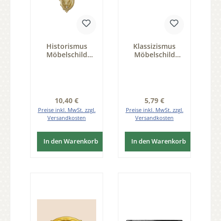
Historismus
Klassizismus
Möbelschild
Möbelschild
geprägt Messing
Messing MGL
MGL 34 x 94mm
D30mm mit
mit Griff und
Schlüsselloch
Schlüsselloch
Serie KL003
Serie HI001
Regulärer Preis:
Regulärer Preis:
10,40 €
5,79 €
Preise inkl. MwSt. zzgl.
Preise inkl. MwSt. zzgl.
Versandkosten
Versandkosten
In den Warenkorb
In den Warenkorb