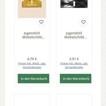
Jugendstil
Jugendstil
Möbelschild
Möbelschild
geprägt Messing
geprägt Messing
MMA 84 x 40mm
altsilber 96 x
mit Schlüsselloch
33mm mit
Serie JU016
Schlüsselloch
Serie JU030
Regulärer Preis:
Regulärer Preis:
4,79 €
3,51 €
Preise inkl. MwSt. zzgl.
Preise inkl. MwSt. zzgl.
Versandkosten
Versandkosten
In den Warenkorb
In den Warenkorb