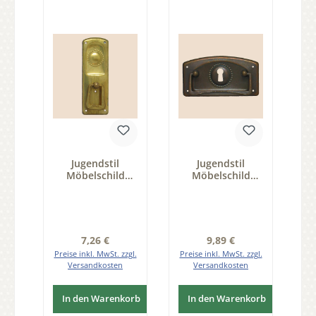
Jugendstil
Jugendstil
Möbelschild
Möbelschild
geprägt Messing
geprägt Messing
MGL 31 x 90mm
MPG 89 x 48mm
mit Griff Serie
mit Griff und
JU007
Schlüsselloch
Serie JU007
Regulärer Preis:
Regulärer Preis:
7,26 €
9,89 €
Preise inkl. MwSt. zzgl.
Preise inkl. MwSt. zzgl.
Versandkosten
Versandkosten
In den Warenkorb
In den Warenkorb