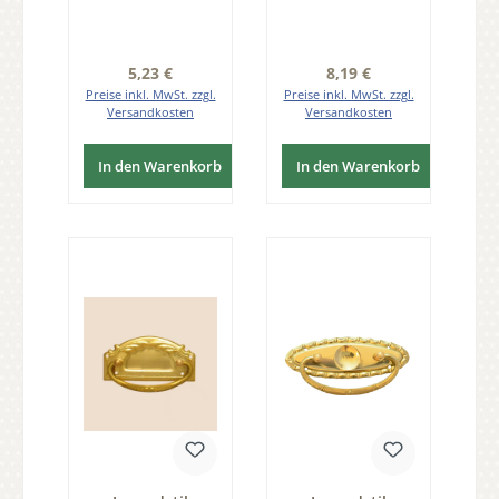
MGL 95 x 33mm
MMA 31 x 90mm
mit Schlüsselloch
mit Griff Serie
Serie JU002
JU007
Regulärer Preis:
Regulärer Preis:
5,23 €
8,19 €
Preise inkl. MwSt. zzgl.
Preise inkl. MwSt. zzgl.
Versandkosten
Versandkosten
In den Warenkorb
In den Warenkorb