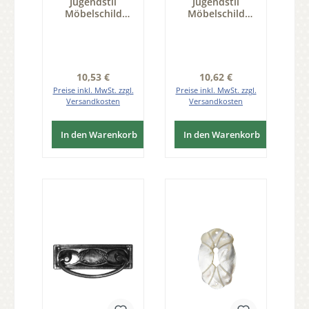
Jugendstil
Jugendstil
Möbelschild
Möbelschild
geprägt Messing
geprägt Messing
MMA 84 x 40mm
MGL 95 x 33mm
mit Griff Serie
mit Griff Serie
JU016
JU019
Regulärer Preis:
Regulärer Preis:
10,53 €
10,62 €
Preise inkl. MwSt. zzgl.
Preise inkl. MwSt. zzgl.
Versandkosten
Versandkosten
In den Warenkorb
In den Warenkorb