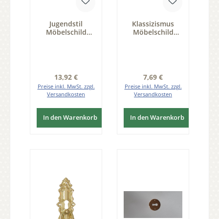
Jugendstil
Klassizismus
Möbelschild
Möbelschild
geprägt Messing
Perlmutt PER
altverzinnt 96 x
30x42mm
33mm mit Griff
Schlüsselloch
Serie JU030
Serie KL140
Regulärer Preis:
Regulärer Preis:
13,92 €
7,69 €
Preise inkl. MwSt. zzgl.
Preise inkl. MwSt. zzgl.
Versandkosten
Versandkosten
In den Warenkorb
In den Warenkorb