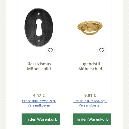
Klassizismus
Jugendstil
Möbelschild
Möbelschild
geprägt - Eisen -
geprägt Messing
38x50mm mit
MGL 80 x 29mm
Schlüsselloch
mit Griff Serie
Serie KL005
JU002
Regulärer Preis:
Regulärer Preis:
4,47 €
9,81 €
Preise inkl. MwSt. zzgl.
Preise inkl. MwSt. zzgl.
Versandkosten
Versandkosten
In den Warenkorb
In den Warenkorb