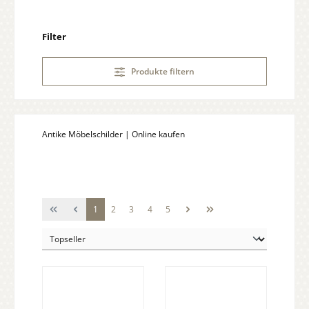
Filter
Produkte filtern
Antike Möbelschilder | Online kaufen
Seite
Seite
Seite
Seite
Seite
1
2
3
4
5