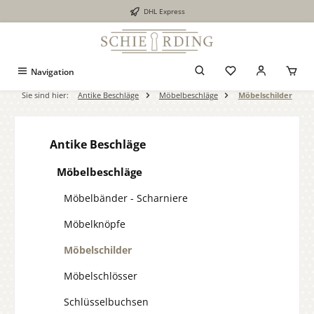
DHL Express
alt springen
Navigation
Sie sind hier:
Antike Beschläge
Möbelbeschläge
Möbelschilder
Antike Beschläge
Möbelbeschläge
Möbelbänder - Scharniere
Möbelknöpfe
Möbelschilder
Möbelschlösser
Schlüsselbuchsen