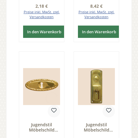
Serie JU001
Regulärer Preis:
Regulärer Preis:
2,18 €
8,42 €
Preise inkl. MwSt. zzgl.
Preise inkl. MwSt. zzgl.
Versandkosten
Versandkosten
In den Warenkorb
In den Warenkorb
Jugendstil
Jugendstil
Möbelschild
Möbelschild
geprägt Messing
geprägt Messing