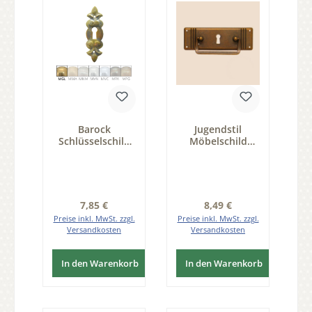
Barock
Jugendstil
Schlüsselschild
Möbelschild
BXH: 25 x 80mm
geprägt Messing
mit
MPA 90 x 30mm
Schlüsselloch,
mit Griff und
Messing MGL
Schlüsselloch
Serie BA029
Serie JU004
Regulärer Preis:
Regulärer Preis:
7,85 €
8,49 €
Preise inkl. MwSt. zzgl.
Preise inkl. MwSt. zzgl.
Versandkosten
Versandkosten
In den Warenkorb
In den Warenkorb