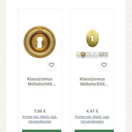
Klassizismus
Klassizismus
Möbelschild
Möbelschild
geprägt Messing
geprägt Messing
MGL D45mm mit
MMA 38x50mm
Griff und
mit Schlüsselloch
Schlüsselloch
Serie KL005
Serie KL001
Regulärer Preis:
Regulärer Preis:
7,06 €
4,47 €
Preise inkl. MwSt. zzgl.
Preise inkl. MwSt. zzgl.
Versandkosten
Versandkosten