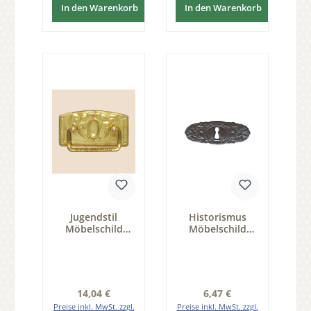
In den Warenkorb
In den Warenkorb
Jugendstil
Historismus
Möbelschild
Möbelschild
geprägt Messing
geprägt Leder 90
MGL 90 x 47mm
x 30mm mit
mit Griff Serie
Schlüsselloch
JU015
Serie HI012
Regulärer Preis:
Regulärer Preis:
14,04 €
6,47 €
Preise inkl. MwSt. zzgl.
Preise inkl. MwSt. zzgl.